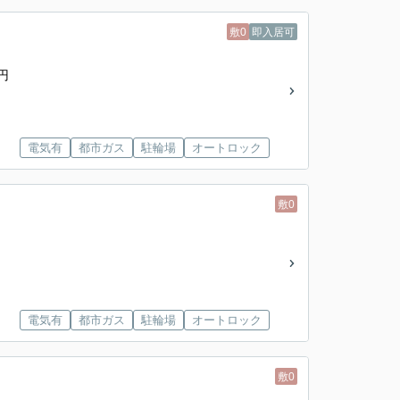
敷0
即入居可
円
電気有
都市ガス
駐輪場
オートロック
敷0
電気有
都市ガス
駐輪場
オートロック
敷0