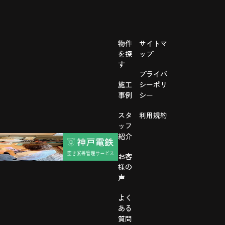
物件
サイトマ
を探
ップ
す
プライバ
施工
シーポリ
事例
シー
スタ
利用規約
ッフ
紹介
お客
様の
声
よく
ある
質問