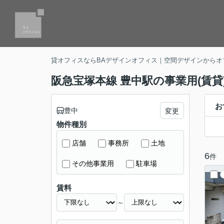
貸オフィスならBAデザインオフィス｜空間デザインからオ
阪急宝塚本線 豊中駅の事業用(賃貸
お
豊中
変更
物件種別
店舗
事務所
土地
6
件
その他事業用
駐車場
賃料
～