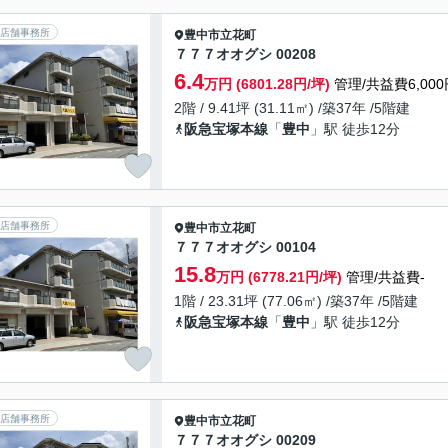
店舗事務所
豊中市
立花町
７７７オオグシ 00208
6.4
万円 (6801.28円/坪)
管理/共益費6,000
2階 / 9.41坪 (31.11㎡) /築37年 /5階建
阪急宝塚本線
「
豊中
」駅 徒歩12分
店舗事務所
豊中市
立花町
７７７オオグシ 00104
15.8
万円 (6778.21円/坪)
管理/共益費-
1階 / 23.31坪 (77.06㎡) /築37年 /5階建
阪急宝塚本線
「
豊中
」駅 徒歩12分
店舗事務所
豊中市
立花町
７７７オオグシ 00209