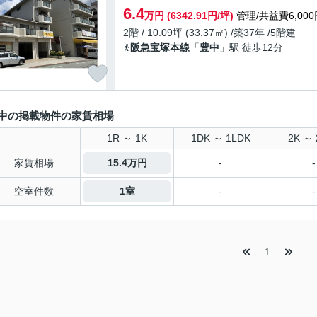
6.4
万円 (6342.91円/坪)
管理/共益費6,000
2階 / 10.09坪 (33.37㎡) /築37年 /5階建
阪急宝塚本線
「
豊中
」駅 徒歩12分
中の掲載物件の家賃相場
1R ～ 1K
1DK ～ 1LDK
2K ～ 
家賃相場
15.4万円
-
-
空室件数
1室
-
-
1