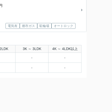
円
電気有
都市ガス
駐輪場
オートロック
2LDK
3K ～ 3LDK
4K ～ 4LDK以上
-
-
-
-