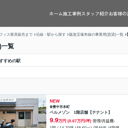
ホーム
施工事例
スタッフ紹介
お客様の
フィス家具販売まで
沿線・駅から探す
阪急宝塚本線の事業用(賃貸)一覧
)一覧
すすめの駅
店舗事務所
NEW
豊中市
本町
ベルメゾン 1階店舗【テナント】
9.9
万円 (0.67万円/坪)
管理/共益費-
1階 / 14.70坪 (48.60㎡) /築46年 /4階建