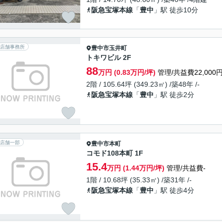
阪急宝塚本線
「
豊中
」駅 徒歩10分
店舗事務所
豊中市
玉井町
トキワビル 2F
88
万円 (0.83万円/坪)
管理/共益費22,000
2階 / 105.64坪 (349.23㎡) /築48年 /-
阪急宝塚本線
「
豊中
」駅 徒歩2分
店舗一部
豊中市
本町
コモド108本町 1F
15.4
万円 (1.44万円/坪)
管理/共益費-
1階 / 10.68坪 (35.33㎡) /築31年 /-
阪急宝塚本線
「
豊中
」駅 徒歩4分