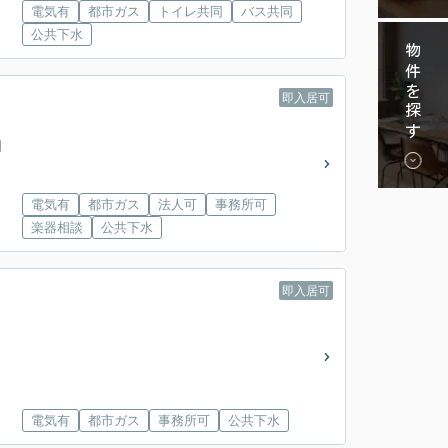
電気有
都市ガス
トイレ共同
バス共同
公共下水
物件を探す
即入居可
円
電気有
都市ガス
法人可
事務所可
楽器相談
公共下水
即入居可
電気有
都市ガス
事務所可
公共下水