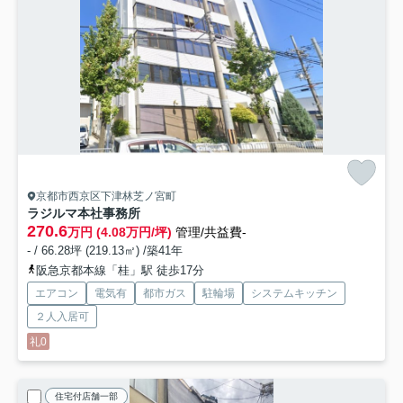
京都市西京区下津林芝ノ宮町
ラジルマ本社事務所
270.6
万円 (4.08万円/坪)
管理/共益費-
- / 66.28坪 (219.13㎡) /築41年
阪急京都本線「桂」駅 徒歩17分
エアコン
電気有
都市ガス
駐輪場
システムキッチン
２人入居可
礼0
住宅付店舗一部