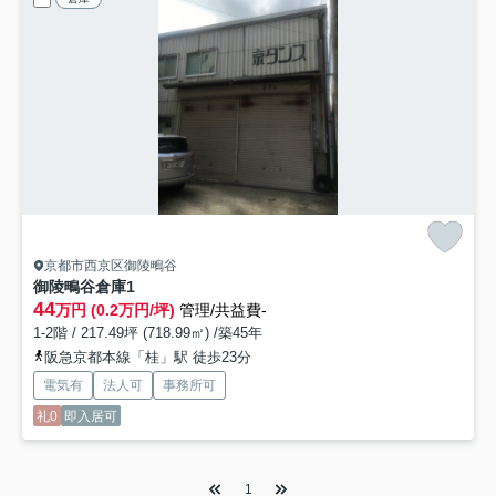
京都市西京区御陵鴫谷
御陵鴫谷倉庫
1
44
万円 (0.2万円/坪)
管理/共益費-
1-2階 / 217.49坪 (718.99㎡) /築45年
阪急京都本線「桂」駅 徒歩23分
電気有
法人可
事務所可
礼0
即入居可
1