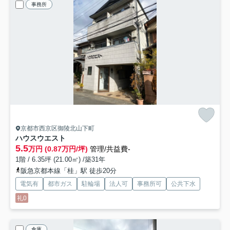
事務所
京都市西京区御陵北山下町
ハウスウエスト
5.5
万円 (0.87万円/坪)
管理/共益費-
1階 / 6.35坪 (21.00㎡) /築31年
阪急京都本線「桂」駅 徒歩20分
電気有
都市ガス
駐輪場
法人可
事務所可
公共下水
礼0
倉庫