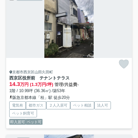
京都市西京区山田久田町
西京区役所前 テナントテラス
14.3
万円 (1.3万円/坪)
管理/共益費-
1階 / 10.99坪 (36.36㎡) /築53年
阪急京都本線「桂」駅 徒歩20分
電気有
都市ガス
２人入居可
ペット相談
法人可
ペット飼育可
即入居可
ペット可