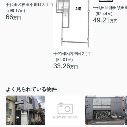
千代田区神田小川町３丁目
千代田区神田須田
- (99.17㎡)
- (92.44㎡)
66
万円
49.21
万円
千代田区内神田２丁目
- (54.01㎡)
33.26
万円
よく見られている物件