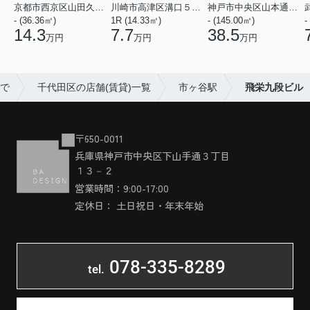
京都市西京区山田久田町
川崎市高津区溝口５丁目
神戸市中央区山本通２丁目
- (36.36㎡)
1R (14.33㎡)
- (145.00㎡)
-
14.3
7.7
38.5
万円
万円
万円
まで
千代田区の店舗(賃貸)一覧
市ヶ谷駅
飛栄九段ビル
〒650-0011
兵庫県神戸市中央区下山手通３丁目
１３－２
営業時間：9:00-17:00
定休日： 土日祝日・年末年始
078-335-8289
tel.