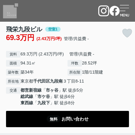
飛栄九段ビル
空室1
69.3万円
(2.43万円/坪)
管理/共益費 -
69.3万円 (2.43万円/坪) 管理/共益費 -
賃料
94.31㎡
28.52坪
面積
坪数
築34年
1階/11階建
築年数
所在階
東京都
千代田区
九段南
３丁目8-11
所在地
都営新宿線
「
市ヶ谷
」駅 徒歩5分
交通
総武線
「
市ケ谷
」駅 徒歩6分
東西線
「
九段下
」駅 徒歩8分
お問い合わせ
無料