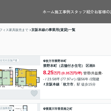
ホーム
施工事例
スタッフ紹介
お客様の
京阪本線の事業用(賃貸)一覧
フィス家具販売まで
住宅付店舗戸建
枚方市
禁野本町
禁野本町（店舗付き住宅） 区画B
8.25
万円 (0.35万円/坪)
管理/共益費-
- / 23.58坪 (77.97㎡) /築56年 /2階建
京阪本線
「
枚方市
」駅 徒歩15分
店舗事務所
寝屋川市
香里南之町