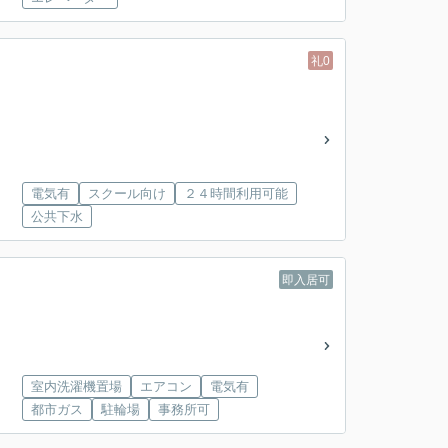
礼0
電気有
スクール向け
２４時間利用可能
公共下水
即入居可
室内洗濯機置場
エアコン
電気有
都市ガス
駐輪場
事務所可