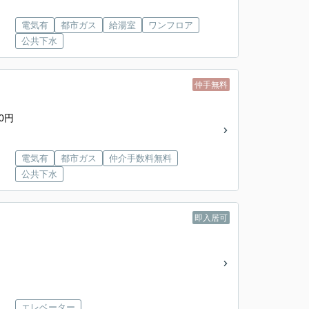
電気有
都市ガス
給湯室
ワンフロア
公共下水
仲手無料
0円
電気有
都市ガス
仲介手数料無料
公共下水
即入居可
エレベーター