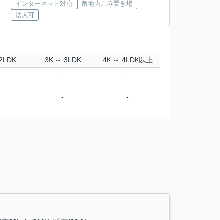
インターネット対応
敷地内ごみ置き場
法人可
2LDK
3K ～ 3LDK
4K ～ 4LDK以上
-
-
-
-