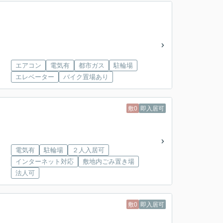
エアコン
電気有
都市ガス
駐輪場
エレベーター
バイク置場あり
敷0
即入居可
電気有
駐輪場
２人入居可
インターネット対応
敷地内ごみ置き場
法人可
敷0
即入居可