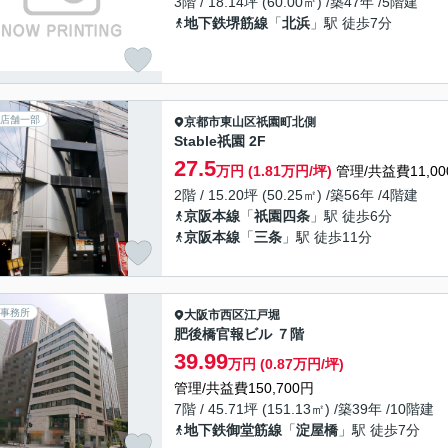
3階 / 18.14坪 (60.00㎡) /築47年 /5階建
地下鉄堺筋線
「
北浜
」駅 徒歩7分
店舗一部
京都市東山区
祇園町北側
Stable祇園 2F
27.5
万円 (1.81万円/坪)
管理/共益費11,00
2階 / 15.20坪 (50.25㎡) /築56年 /4階建
京阪本線
「
祇園四条
」駅 徒歩6分
京阪本線
「
三条
」駅 徒歩11分
事務所
大阪市西区
江戸堀
肥後橋官報ビル ７階
39.99
万円 (0.87万円/坪)
管理/共益費150,700円
7階 / 45.71坪 (151.13㎡) /築39年 /10階建
地下鉄御堂筋線
「
淀屋橋
」駅 徒歩7分