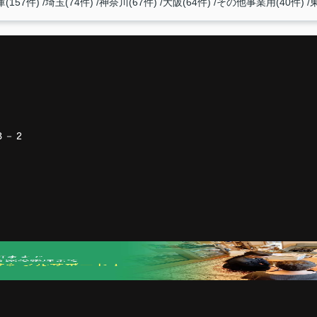
(157件)
埼玉(74件)
神奈川(67件)
大阪(64件)
その他事業用(40件)
３－２