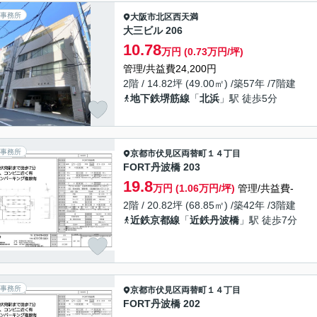
事務所
大阪市北区
西天満
大三ビル 206
10.78
万円 (0.73万円/坪)
管理/共益費24,200円
2階 / 14.82坪 (49.00㎡) /築57年 /7階建
地下鉄堺筋線
「
北浜
」駅 徒歩5分
事務所
京都市伏見区
両替町１４丁目
FORT丹波橋 203
19.8
万円 (1.06万円/坪)
管理/共益費-
2階 / 20.82坪 (68.85㎡) /築42年 /3階建
近鉄京都線
「
近鉄丹波橋
」駅 徒歩7分
事務所
京都市伏見区
両替町１４丁目
FORT丹波橋 202