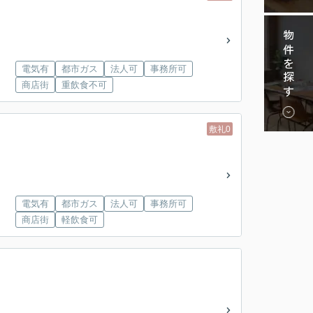
物件を探す
電気有
都市ガス
法人可
事務所可
商店街
重飲食不可
敷礼0
電気有
都市ガス
法人可
事務所可
商店街
軽飲食可