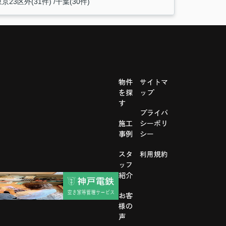
東京23区外(31件)
千葉(30件)
物件
サイトマ
を探
ップ
す
プライバ
施工
シーポリ
事例
シー
スタ
利用規約
ッフ
紹介
お客
様の
声