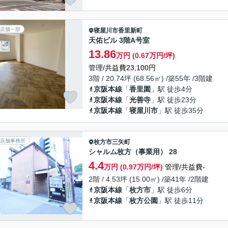
店舗一部
寝屋川市
香里新町
天佑ビル 3階A号室
13.86
万円 (0.67万円/坪)
管理/共益費23,100円
3階 / 20.74坪 (68.56㎡) /築55年 /3階建
京阪本線
「
香里園
」駅 徒歩4分
京阪本線
「
光善寺
」駅 徒歩23分
京阪本線
「
寝屋川市
」駅 徒歩35分
店舗事務所
枚方市
三矢町
シャルム枚方（事業用） 28
4.4
万円 (0.97万円/坪)
管理/共益費-
2階 / 4.53坪 (15.00㎡) /築41年 /2階建
京阪本線
「
枚方市
」駅 徒歩6分
京阪本線
「
枚方公園
」駅 徒歩11分