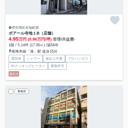
堺市堺区寺地町西
ポアール寺地
１B（店舗）
4.95
万円 (0.96万円/坪)
管理/共益費-
1階 / 5.14坪 (17.00㎡) /築56年
南海本線「湊」駅 徒歩15分
電気有
シャワー
保証人不要
プロパンガス
IHクッキングヒーター
事務所可
敷礼0
事務所