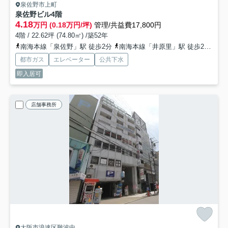
泉佐野市上町
泉佐野ビル
4階
4.18
万円 (0.18万円/坪)
管理/共益費17,800円
4階 / 22.62坪 (74.80㎡) /築52年
南海本線「泉佐野」駅 徒歩2分
南海本線「井原里」駅 徒歩26分
都市ガス
エレベーター
公共下水
即入居可
店舗事務所
大阪市浪速区難波中