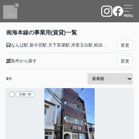
南海本線の事業用(賃貸)一覧
なんば駅,新今宮駅,天下茶屋駅,岸里玉出駅,粉浜駅,住吉大社駅,住ノ江駅,七道駅,堺駅,湊駅,石津川駅,諏訪ノ森駅,浜寺公園駅,東羽衣駅,高石駅,北助松駅,松ノ浜駅,泉大津駅,忠岡駅,春木駅,和泉大宮駅,岸和田駅,蛸地蔵駅,貝塚駅,二色浜駅,鶴原駅,井原里駅,泉佐野駅,羽倉崎駅,吉見ノ里駅,岡田浦駅,樽井駅,尾崎駅,鳥取ノ荘駅,箱作駅,淡輪駅,みさき公園駅,孝子駅,和歌山大学前駅,紀ノ川駅,和歌山市駅
変更
条件から探す
変更
8
件
店舗一部