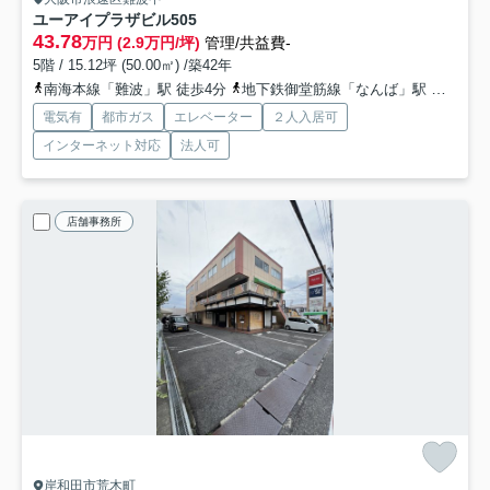
ユーアイプラザビル
505
43.78
万円 (2.9万円/坪)
管理/共益費-
5階 / 15.12坪 (50.00㎡) /築42年
南海本線「難波」駅 徒歩4分
地下鉄御堂筋線「なんば」駅 徒歩8分
電気有
都市ガス
エレベーター
２人入居可
インターネット対応
法人可
店舗事務所
岸和田市荒木町