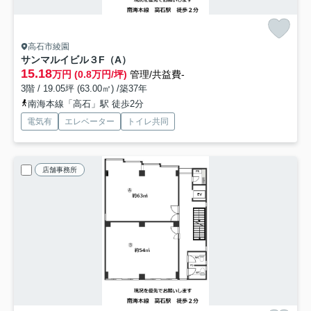
高石市綾園
サンマルイビル
３F（A）
15.18
万円 (0.8万円/坪)
管理/共益費-
3階 / 19.05坪 (63.00㎡) /築37年
南海本線「高石」駅 徒歩2分
電気有
エレベーター
トイレ共同
店舗事務所