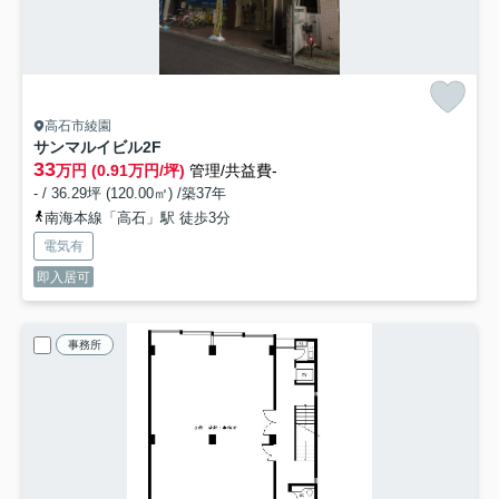
高石市綾園
サンマルイビル
2F
33
万円 (0.91万円/坪)
管理/共益費-
- / 36.29坪 (120.00㎡) /築37年
南海本線「高石」駅 徒歩3分
電気有
即入居可
事務所