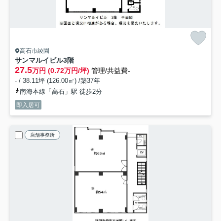
高石市綾園
サンマルイビル
3階
27.5
万円 (0.72万円/坪)
管理/共益費-
- / 38.11坪 (126.00㎡) /築37年
南海本線「高石」駅 徒歩2分
即入居可
店舗事務所