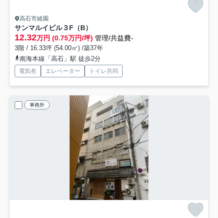
高石市綾園
サンマルイビル
３F（B）
12.32
万円 (0.75万円/坪)
管理/共益費-
3階 / 16.33坪 (54.00㎡) /築37年
南海本線「高石」駅 徒歩2分
電気有
エレベーター
トイレ共同
事務所