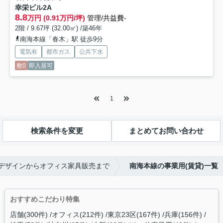
幸栄ビル
2A
8.8
万円 (0.91万円/坪)
管理/共益費-
2階 / 9.67坪 (32.00㎡) /築46年
南海本線「春木」駅 徒歩9分
電気有
都市ガス
公共下水
敷0
即入居可
1
検索条件を変更
まとめてお問い合わせ
間デザインからオフィス家具販売まで
南海本線の事業用(賃貸)一覧
おすすめこだわり特集
店舗(300件)
オフィス(212件)
東京23区(167件)
兵庫(156件)