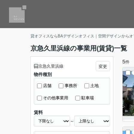
貸オフィスならBAデザインオフィス｜空間デザインからオ
京急久里浜線の事業用(賃貸)一覧
5
件
京急久里浜線
変更
物件種別
店舗
事務所
土地
その他事業用
駐車場
賃料
～