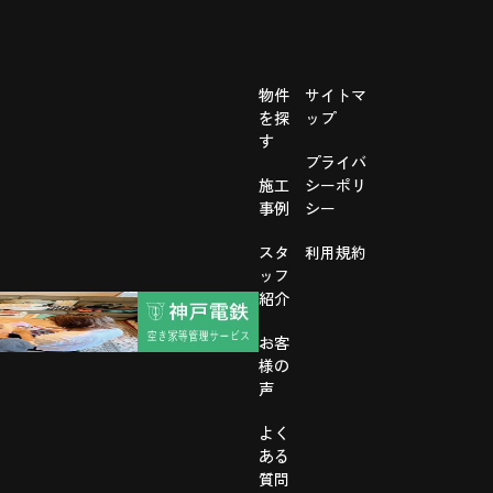
物件
サイトマ
を探
ップ
す
プライバ
施工
シーポリ
事例
シー
スタ
利用規約
ッフ
紹介
お客
様の
声
よく
ある
質問