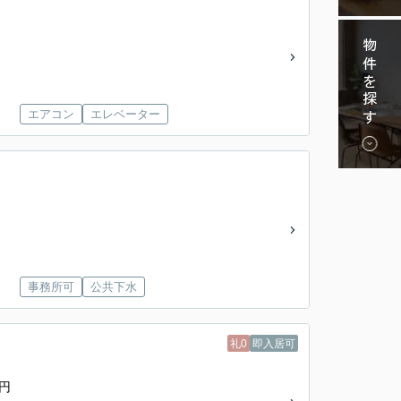
物件を探す
エアコン
エレベーター
事務所可
公共下水
礼0
即入居可
0円