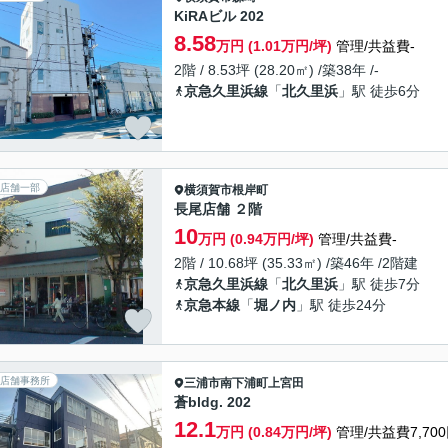
KiRAビル 202
8.58
万円 (1.01万円/坪)
管理/共益費-
2階 / 8.53坪 (28.20㎡) /築38年 /-
京急久里浜線
「
北久里浜
」駅 徒歩6分
店舗一部
横須賀市
根岸町
長尾店舗 ２階
10
万円 (0.94万円/坪)
管理/共益費-
2階 / 10.68坪 (35.33㎡) /築46年 /2階建
京急久里浜線
「
北久里浜
」駅 徒歩7分
京急本線
「
堀ノ内
」駅 徒歩24分
店舗事務所
三浦市
南下浦町上宮田
蒼bldg. 202
12.1
万円 (0.84万円/坪)
管理/共益費7,70