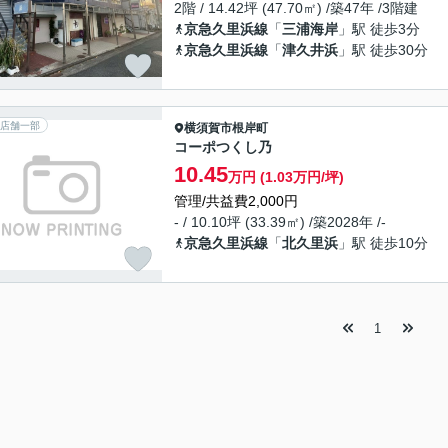
2階 / 14.42坪 (47.70㎡) /築47年 /3階建
京急久里浜線
「
三浦海岸
」駅 徒歩3分
京急久里浜線
「
津久井浜
」駅 徒歩30分
店舗一部
横須賀市
根岸町
コーポつくし乃
10.45
万円 (1.03万円/坪)
管理/共益費2,000円
- / 10.10坪 (33.39㎡) /築2028年 /-
京急久里浜線
「
北久里浜
」駅 徒歩10分
1