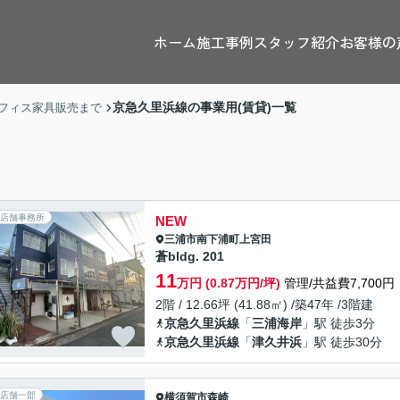
ホーム
施工事例
スタッフ紹介
お客様の
京急久里浜線の事業用(賃貸)一覧
フィス家具販売まで
店舗事務所
NEW
三浦市
南下浦町上宮田
蒼bldg. 201
11
万円 (0.87万円/坪)
管理/共益費7,700円
2階 / 12.66坪 (41.88㎡) /築47年 /3階建
京急久里浜線
「
三浦海岸
」駅 徒歩3分
京急久里浜線
「
津久井浜
」駅 徒歩30分
店舗一部
横須賀市
森崎