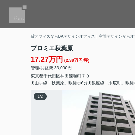
貸オフィスならBAデザインオフィス｜空間デザインからオ
プロミエ秋葉原
17.27万円
(2.39万円/坪)
管理/共益費 33,000円
東京都
千代田区
神田練塀町
７３
山手線「秋葉原」駅徒歩6分
銀座線「末広町」駅徒
1
/
2