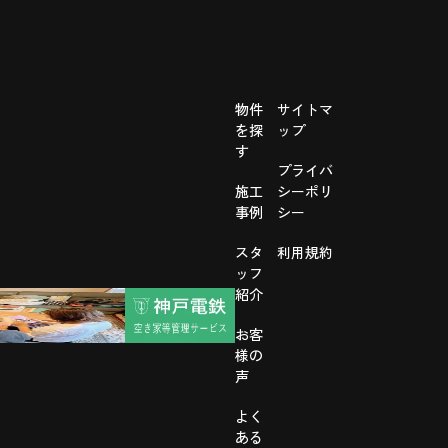
物件
サイトマ
を探
ップ
す
プライバ
施工
シーポリ
事例
シー
スタ
利用規約
ッフ
紹介
お客
様の
声
よく
ある