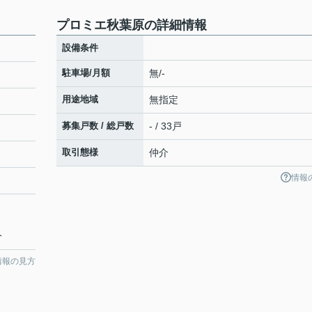
プロミエ秋葉原の詳細情報
設備条件
駐車場/月額
無/-
用途地域
無指定
募集戸数 / 総戸数
- / 33戸
取引態様
仲介
情報
分
情報の見方