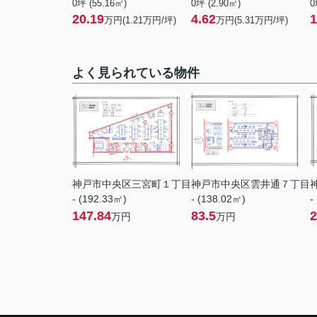
0坪 (55.16㎡)
0坪 (2.90㎡)
0
20.19
4.62
1
万円(
1.21
万円/坪)
万円(
5.31
万円/坪)
よく見られている物件
神戸市中央区三宮町１丁目
神戸市中央区雲井通７丁目
- (192.33㎡)
- (138.02㎡)
-
147.84
83.5
2
万円
万円