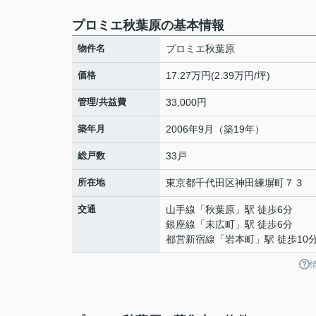
プロミエ秋葉原の基本情報
物件名
プロミエ秋葉原
価格
17.27万円(2.39万円/坪)
管理/共益費
33,000円
築年月
2006年9月（築19年）
総戸数
33戸
所在地
東京都
千代田区
神田練塀町
７３
交通
山手線
「
秋葉原
」駅 徒歩6分
銀座線
「
末広町
」駅 徒歩6分
都営新宿線
「
岩本町
」駅 徒歩10