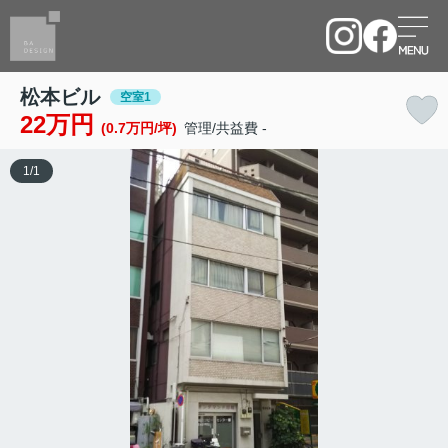
松本ビル
空室1
22万円
(0.7万円/坪)
管理/共益費 -
1
/
1