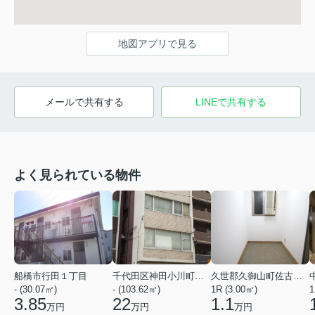
地図アプリで見る
メールで共有する
LINEで共有する
よく見られている物件
船橋市行田１丁目
千代田区神田小川町２丁目
久世郡久御山町佐古外屋敷
- (30.07㎡)
- (103.62㎡)
1R (3.00㎡)
1
3.85
22
1.1
万円
万円
万円