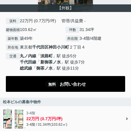
【外観】
22万円 (0.7万円/坪) 管理/共益費 -
賃料
103.62㎡
31.34坪
建物面積
坪数
築49年
3-4階/4階建
築年数
所在階
東京都
千代田区
神田小川町
２丁目４
所在地
丸ノ内線
「
淡路町
」駅 徒歩5分
交通
千代田線
「
新御茶ノ水
」駅 徒歩7分
総武線
「
御茶ノ水
」駅 徒歩11分
お問い合わせ
無料
松本ビルの募集中物件
3-4階
22万円 (0.7万円/坪)
3-4階 / 31.34坪(103.62㎡)