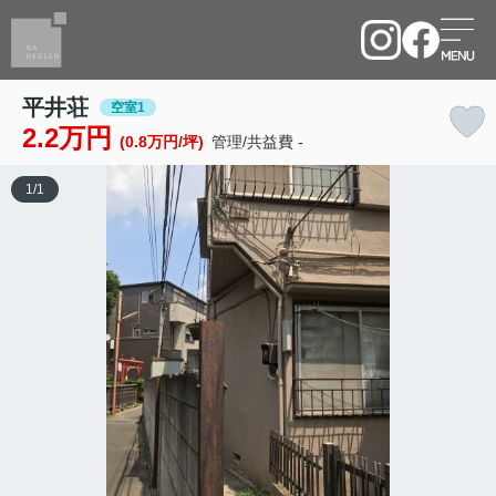
平井荘
空室1
2.2万円
(0.8万円/坪)
管理/共益費 -
1
/
1