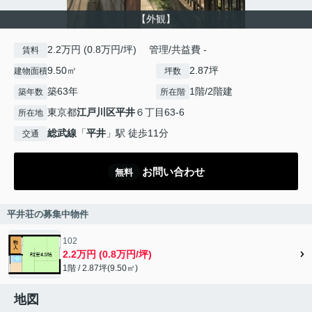
【外観】
2.2万円 (0.8万円/坪) 管理/共益費 -
賃料
9.50㎡
2.87坪
建物面積
坪数
築63年
1階/2階建
築年数
所在階
東京都
江戸川区
平井
６丁目63-6
所在地
総武線
「
平井
」駅 徒歩11分
交通
お問い合わせ
無料
平井荘の募集中物件
102
2.2万円 (0.8万円/坪)
1階 / 2.87坪(9.50㎡)
地図