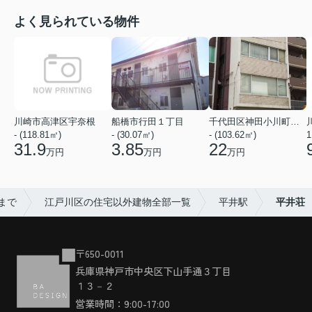
よく見られている物件
川崎市高津区宇奈根
船橋市行田１丁目
千代田区神田小川町２丁目
- (118.81㎡)
- (30.07㎡)
- (103.62㎡)
1
31.9
3.85
22
万円
万円
万円
まで
江戸川区の住宅以外建物全部一覧
平井駅
平井荘
〒650-0011
兵庫県神戸市中央区下山手通３丁目
１３－２
営業時間：9:00-17:00