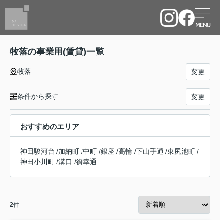
牧落の事業用(賃貸)一覧
牧落
変更
条件から探す
変更
おすすめのエリア
神田駿河台
/
加納町
/
中町
/
銀座
/
高輪
/
下山手通
/
東尻池町
/
神田小川町
/
溝口
/
御幸通
2
件