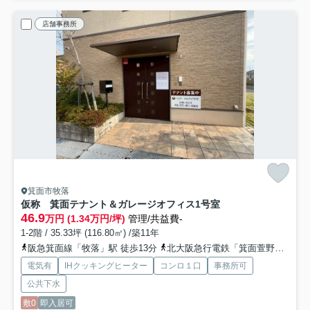
店舗事務所
箕面市牧落
仮称 箕面テナント＆ガレージオフィス
1号室
46.9
万円 (1.34万円/坪)
管理/共益費-
1-2階 / 35.33坪 (116.80㎡) /築11年
阪急箕面線「牧落」駅 徒歩13分
北大阪急行電鉄「箕面萱野」駅 徒歩23分
電気有
IHクッキングヒーター
コンロ１口
事務所可
公共下水
敷0
即入居可