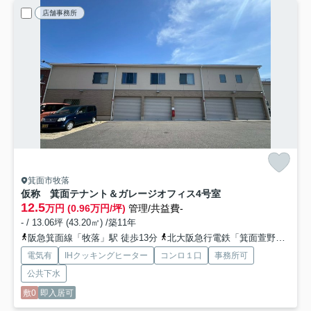
店舗事務所
箕面市牧落
仮称 箕面テナント＆ガレージオフィス
4号室
12.5
万円 (0.96万円/坪)
管理/共益費-
- / 13.06坪 (43.20㎡) /築11年
阪急箕面線「牧落」駅 徒歩13分
北大阪急行電鉄「箕面萱野」駅 徒歩23分
電気有
IHクッキングヒーター
コンロ１口
事務所可
公共下水
敷0
即入居可