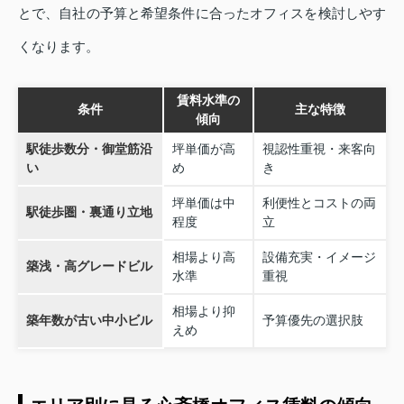
とで、自社の予算と希望条件に合ったオフィスを検討しやす
くなります。
賃料水準の
条件
主な特徴
傾向
駅徒歩数分・御堂筋沿
坪単価が高
視認性重視・来客向
い
め
き
坪単価は中
利便性とコストの両
駅徒歩圏・裏通り立地
程度
立
相場より高
設備充実・イメージ
築浅・高グレードビル
水準
重視
相場より抑
築年数が古い中小ビル
予算優先の選択肢
えめ