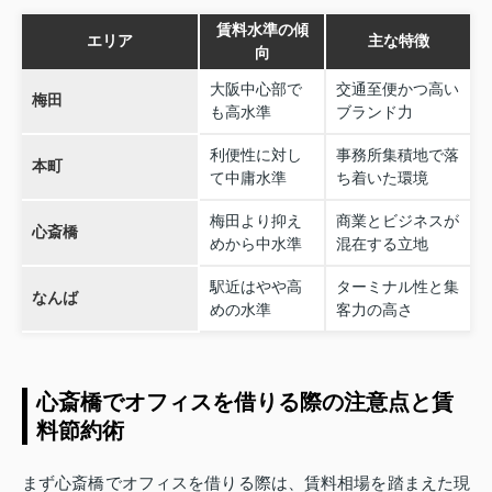
賃料水準の傾
エリア
主な特徴
向
大阪中心部で
交通至便かつ高い
梅田
も高水準
ブランド力
利便性に対し
事務所集積地で落
本町
て中庸水準
ち着いた環境
梅田より抑え
商業とビジネスが
心斎橋
めから中水準
混在する立地
駅近はやや高
ターミナル性と集
なんば
めの水準
客力の高さ
心斎橋でオフィスを借りる際の注意点と賃
料節約術
まず心斎橋でオフィスを借りる際は、賃料相場を踏まえた現