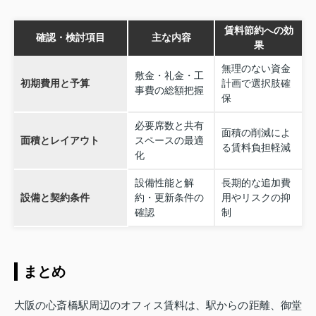
賃料節約への効
確認・検討項目
主な内容
果
無理のない資金
敷金・礼金・工
初期費用と予算
計画で選択肢確
事費の総額把握
保
必要席数と共有
面積の削減によ
面積とレイアウト
スペースの最適
る賃料負担軽減
化
設備性能と解
長期的な追加費
設備と契約条件
約・更新条件の
用やリスクの抑
確認
制
まとめ
大阪の心斎橋駅周辺のオフィス賃料は、駅からの距離、御堂