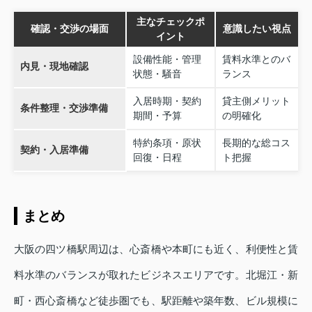
主なチェックポ
確認・交渉の場面
意識したい視点
イント
設備性能・管理
賃料水準とのバ
内見・現地確認
状態・騒音
ランス
入居時期・契約
貸主側メリット
条件整理・交渉準備
期間・予算
の明確化
特約条項・原状
長期的な総コス
契約・入居準備
回復・日程
ト把握
まとめ
大阪の四ツ橋駅周辺は、心斎橋や本町にも近く、利便性と賃
料水準のバランスが取れたビジネスエリアです。北堀江・新
町・西心斎橋など徒歩圏でも、駅距離や築年数、ビル規模に