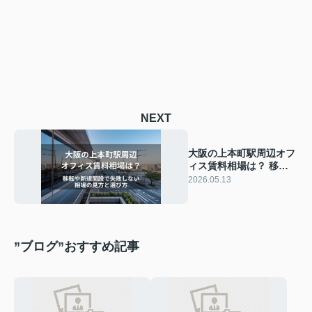
NEXT
大阪の上本町駅周辺オフ
ィス賃料相場は？ 移転
や新規開設で失敗しない
2026.05.13
相場の見方と選び方
”ブログ”おすすめ記事