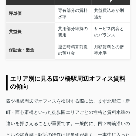
ト
専有部分の賃料
共益費込みか別
坪単価
水準
途か
共用部分維持の
サービス内容と
共益費
費用
のバランス
退去時精算前提
月額賃料との倍
保証金・敷金
の預り金
率水準
エリア別に見る四ツ橋駅周辺オフィス賃料
の傾向
四ツ橋駅周辺でオフィスを検討する際には、まず北堀江・新
町・西心斎橋といった徒歩圏エリアごとの性格と賃料水準の
違いを押さえることが重要です。一般的に、四ツ橋筋沿いの
ビルや駅直結・駅近の物件は坪単価が高く、一本中に入った