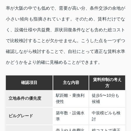
率が大阪の中でも低めで、需要が高い分、条件交渉の余地が
小さい傾向も指摘されています。そのため、賃料だけでな
く、設備仕様や共益費、原状回復条件なども含めた総コスト
で比較検討することが欠かせません。こうした点を一つずつ
確認しながら検討することで、自社にとって適正な賃料水準
かどうかをより的確に見極めることができます。
賃料抑制の考え
確認項目
主な内容
方
駅距離・乗換利
徒歩5〜10分も
立地条件の優先度
便性
候補
築年数・設備水
中規模ビルも検
ビルグレード
準
討
売上や人件費比
総コストで適正