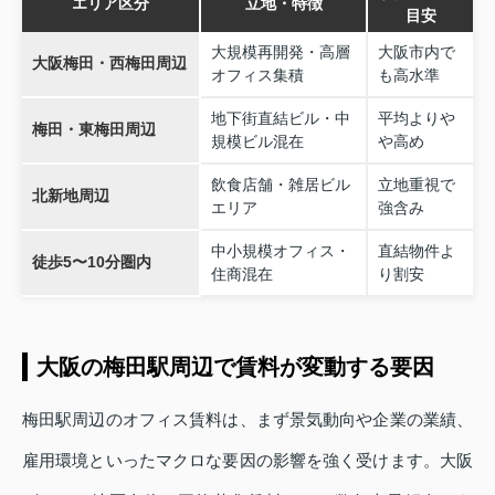
エリア区分
立地・特徴
目安
大規模再開発・高層
大阪市内で
大阪梅田・西梅田周辺
オフィス集積
も高水準
地下街直結ビル・中
平均よりや
梅田・東梅田周辺
規模ビル混在
や高め
飲食店舗・雑居ビル
立地重視で
北新地周辺
エリア
強含み
中小規模オフィス・
直結物件よ
徒歩5〜10分圏内
住商混在
り割安
大阪の梅田駅周辺で賃料が変動する要因
梅田駅周辺のオフィス賃料は、まず景気動向や企業の業績、
雇用環境といったマクロな要因の影響を強く受けます。大阪