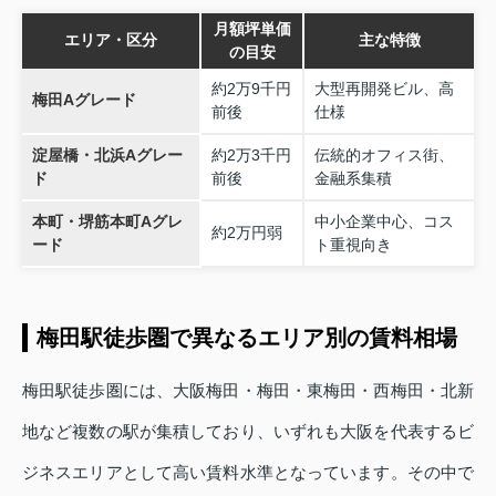
月額坪単価
エリア・区分
主な特徴
の目安
約2万9千円
大型再開発ビル、高
梅田Aグレード
前後
仕様
淀屋橋・北浜Aグレー
約2万3千円
伝統的オフィス街、
ド
前後
金融系集積
本町・堺筋本町Aグレ
中小企業中心、コス
約2万円弱
ード
ト重視向き
梅田駅徒歩圏で異なるエリア別の賃料相場
梅田駅徒歩圏には、大阪梅田・梅田・東梅田・西梅田・北新
地など複数の駅が集積しており、いずれも大阪を代表するビ
ジネスエリアとして高い賃料水準となっています。その中で