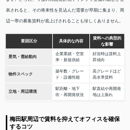
表されると、その将来性を見込んだ需要が早期に集まり、周
辺一帯の募集賃料が底上げされることも珍しくありません。
賃料への典型的
要因区分
具体的な内容
な影響
企業業績・空室
好況時は賃料上
景気・需給動向
率・新規供給
昇傾向
築年数・グレー
高グレードほど
物件スペック
ド・設備性能
高水準賃料
駅距離・地下
駅直結や再開発
立地・周辺環境
街・再開発状況
地は上振れ
梅田駅周辺で賃料を抑えてオフィスを確保
するコツ