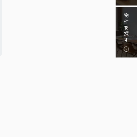
物件を探す
の
リ
ィ