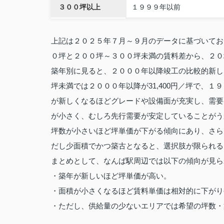
３００坪以上
１９９９年以前
上記は２０２５年７月～９月のデータに基づいてお
０坪と２００坪～３００坪未満の賃料差から、２０
築年別に見ると、２０００年以降竣工の比較的新し
坪未満では２０００年以降が31,400円／坪で、１
が新しくなるほどグレードや設備面が充実し、需要
が小さく、むしろ先行需要が安定していることがう
坪数が小さいほど坪単価が下がる傾向にあり、さら
だし少面積でかつ築古となると、選択肢が限られる
まとめとして、なんば駅周辺では以下の傾向が見ら
・築年が新しいほど坪単価が高い。
・面積が小さくなるほど賃料単価は相対的に下がり
・ただし、供給量の少ないエリアでは希望の坪数・