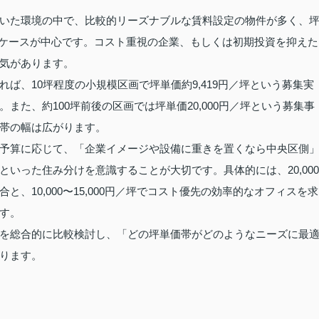
いた環境の中で、比較的リーズナブルな賃料設定の物件が多く、
度となるケースが中心です。コスト重視の企業、もしくは初期投資を抑えた
気があります。
ば、10坪程度の小規模区画で坪単価約9,419円／坪という募集実
た、約100坪前後の区画では坪単価20,000円／坪という募集事
帯の幅は広がります。
予算に応じて、「企業イメージや設備に重きを置くなら中央区側
いった住み分けを意識することが大切です。具体的には、20,000
、10,000〜15,000円／坪でコスト優先の効率的なオフィスを求
す。
を総合的に比較検討し、「どの坪単価帯がどのようなニーズに最
ります。