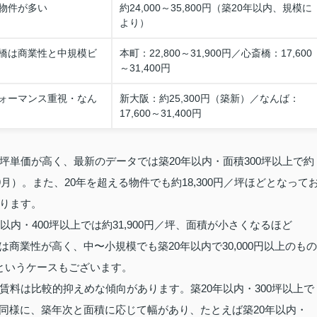
物件が多い
約24,000～35,800円（築20年以内、規模に
より）
橋は商業性と中規模ビ
本町：22,800～31,900円／心斎橋：17,600
～31,400円
ォーマンス重視・なん
新大阪：約25,300円（築新）／なんば：
17,600～31,400円
単価が高く、最新のデータでは築20年以内・面積300坪以上で約
～9月）。また、20年を超える物件でも約18,300円／坪ほどとなって
ります。
内・400坪以上では約31,900円／坪、面積が小さくなるほど
は商業性が高く、中〜小規模でも築20年以内で30,000円以上のもの
／坪というケースもございます。
料は比較的抑えめな傾向があります。築20年以内・300坪以上で
アも同様に、築年次と面積に応じて幅があり、たとえば築20年以内・