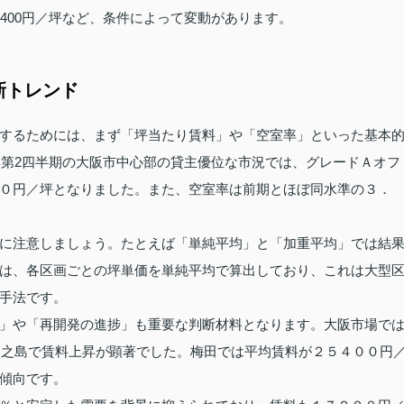
約31,400円／坪など、条件によって変動があります。
新トレンド
するためには、まず「坪当たり賃料」や「空室率」といった基本
年第2四半期の大阪市中心部の貸主優位な市況では、グレードＡオフ
０円／坪となりました。また、空室率は前期とほぼ同水準の３．
に注意しましょう。たとえば「単純平均」と「加重平均」では結
は、各区画ごとの坪単価を単純平均で算出しており、これは大型
手法です。
」や「再開発の進捗」も重要な判断材料となります。大阪市場で
や中之島で賃料上昇が顕著でした。梅田では平均賃料が２５４００円
傾向です。