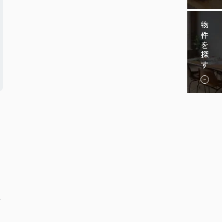
物件を探す
た
に
方