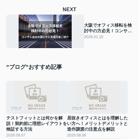
NEXT
大阪でオフィス移転を検
討中の方必見！コンサル
ティング会社の選び方と
2026.01.16
支援内容をご紹介
”ブログ”おすすめ記事
ブログ
ブログ
テストフィットとは何かを解
居抜きオフィスとはを理解した
説！契約前に理想レイアウトを
い方へ！メリットデメリットと
検証する方法
造作譲渡の注意点を解説
2026.08.07
2026.08.06