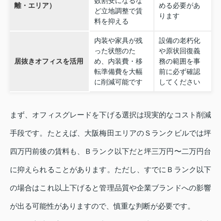
数割安になるな
離・エリア）
める必要があ
ど立地調整で賃
ります
料を抑える
内装や家具が残
設備の老朽化
った状態のた
や原状回復義
居抜きオフィスを活用
め、内装費・移
務の範囲を事
転準備費を大幅
前に必ず確認
に削減可能です
してください
まず、オフィスグレードを下げる選択は現実的なコスト削減
手段です。たとえば、大阪梅田エリアのＳランクビルでは坪
四万円前後の賃料も、Ｂランク以下だと坪三万円〜二万円台
に抑えられることがあります。ただし、すでにＢランク以下
の場合はこれ以上下げると管理品質や企業ブランドへの影響
が出る可能性がありますので、慎重な判断が必要です。