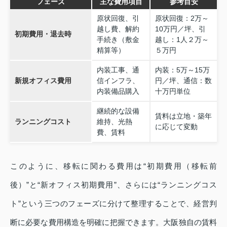
フェーズ
主な費用項目
参考目安
原状回復、引
原状回復：2万～
越し費、解約
10万円／坪、引
初期費用・退去時
手続き（敷金
越し：1人２万～
精算等）
５万円
内装工事、通
内装：5万～15万
新規オフィス費用
信インフラ、
円／坪、通信：数
内装備品購入
十万円単位
継続的な設備
賃料は立地・築年
ランニングコスト
維持、光熱
に応じて変動
費、賃料
このように、移転に関わる費用は“初期費用（移転前
後）”と“新オフィス初期費用”、さらには“ランニングコス
ト”という三つのフェーズに分けて整理することで、経営判
断に必要な費用構造を明確に把握できます。大阪独自の賃料