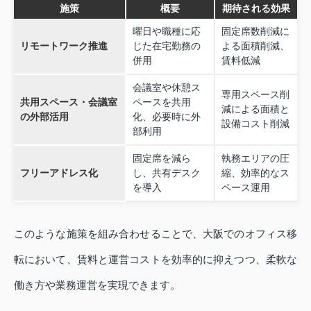
施策
概要
期待される効果
曜日や職種に応
固定席数削減に
リモートワーク推進
じた在宅勤務の
よる面積削減、
併用
賃料低減
会議室や休憩ス
専用スペース削
共用スペース・会議室
ペースを共用
減による面積と
の外部活用
化、必要時に外
設備コスト削減
部利用
固定席を減ら
執務エリアの圧
フリーアドレス化
し、共有デスク
縮、効率的なス
を導入
ペース運用
このような施策を組み合わせることで、大阪でのオフィス移
転において、賃料と運営コストを効率的に抑えつつ、柔軟な
働き方や業務運営を実現できます。