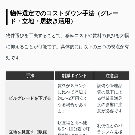
物件選定でのコストダウン手法（グレー
ド・立地・居抜き活用）
物件選びを工夫することで、移転コストや賃料の負担を大幅
に抑えることが可能です。具体的には以下の三つの視点が有
効です。
手法
削減ポイント
注意点
賃料がＳランク
設備や管理品
に比べて坪辺り
質の低下によ
ビルグレードを下げる
約1〜2万円安く
る従業員満足
なる場合があり
度の影響に注
ます
意が必要です
駅直結と比べ徒
利便性とのバ
歩5〜10分圏で坪
立地を見直す（駅距
ランスを見極