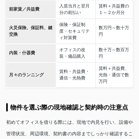
入居当月と翌月
賃料＋共益費の
前家賃／共益費
分の前払い
１～２か月分
保険・保証制
火災保険、保証料、鍵
数万円～数十万
度・セキュリテ
交換
円
ィ対策費
オフィスの改
数十万～数百万
内装・什器費
装・備品購入
円
賃料＋共益費、
賃料・共益費・
月々のランニング
光熱・通信で数
通信・光熱費
万円
物件を選ぶ際の現地確認と契約時の注意点
初めてオフィスを借りる際には、現地で内見を行い、設備や
管理状況、周辺環境、契約書の内容までしっかり確認するこ