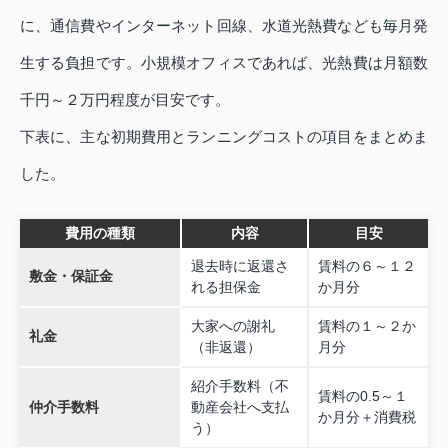
に、通信費やインターネット回線、水道光熱費なども毎月発
生する負担です。小規模オフィスであれば、光熱費は月額数
千円～２万円程度が目安です。
下表に、主な初期費用とランニングコストの項目をまとめま
した。
費用の種類
内容
目安
退去時に返還さ
賃料の６～１２
敷金・保証金
れる担保金
か月分
大家への謝礼
賃料の１～２か
礼金
（非返還）
月分
紹介手数料（不
賃料の0.5～１
仲介手数料
動産会社へ支払
か月分＋消費税
う）