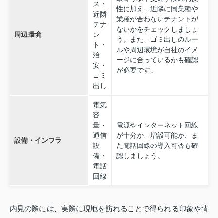
ス・
性に加え、近隣に同業種や
近隣
業種が合わないテナントが
テナ
ないかをチェックしましょ
周辺環境
ン
う。また、ゴミ出しのルー
ト・
ルや周辺環境が自社のイメ
治
ージに合っているかも確認
安・
が必要です。
ゴミ
出し
電気
容
量・
電源やインターネット回線
通信
が十分か、増設可能か、ま
設備・インフラ
設
た電話回線の導入可否も確
備・
認しましょう。
電話
回線
内見の際には、実際に現地を訪れることで得られる印象や情