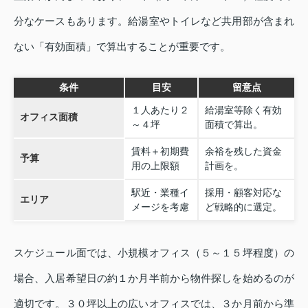
分なケースもあります。給湯室やトイレなど共用部が含まれ
ない「有効面積」で算出することが重要です。
条件
目安
留意点
１人あたり２
給湯室等除く有効
オフィス面積
～４坪
面積で算出。
賃料＋初期費
余裕を残した資金
予算
用の上限額
計画を。
駅近・業種イ
採用・顧客対応な
エリア
メージを考慮
ど戦略的に選定。
スケジュール面では、小規模オフィス（５～１５坪程度）の
場合、入居希望日の約１か月半前から物件探しを始めるのが
適切です。３０坪以上の広いオフィスでは、３か月前から準