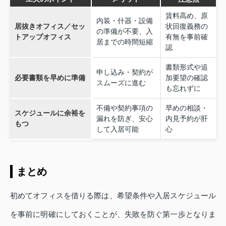
賃料高め、原
内装・什器・設備
居抜きオフィス／セッ
状回復義務の
の準備が不要、入
トアップオフィス
有無を事前確
居までの時間短縮
認
書類形式や追
申し込み・契約が
必要書類を早めに準備
加要望の確認
スムーズに進む
も忘れずに
不備や契約事項の
早めの相談・
スケジュールに余裕を
漏れを防ぎ、安心
内見予約が肝
もつ
して入居可能
心
まとめ
初めてオフィスを借りる際は、希望条件や入居スケジュール
を事前に明確にしておくことが、失敗を防ぐ第一歩となりま