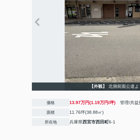
【外観】
北側前面公道よ
13.97万円(1.19万円/坪)
管理/共益
価格
11.76坪(38.88㎡)
面積
兵庫県
西宮市
西田町
6-1
所在地