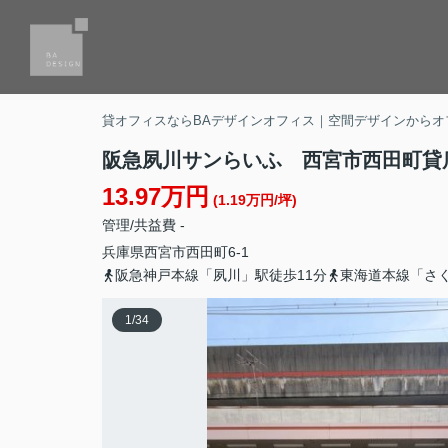
貸オフィスならBAデザインオフィス｜空間デザインからオ
阪急夙川サンらいふ 西宮市西田町貸
13.97万円
(1.19万円/坪)
管理/共益費 -
兵庫県
西宮市
西田町
6-1
阪急神戸本線「夙川」駅徒歩11分
東海道本線「さく
1
/
34