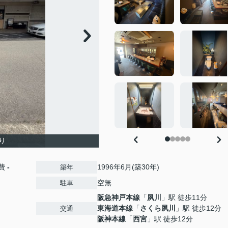
り
費
-
1996年6月(築30年)
築年
空無
駐車
阪急神戸本線
「
夙川
」駅 徒歩11分
東海道本線
「
さくら夙川
」駅 徒歩12分
交通
阪神本線
「
西宮
」駅 徒歩12分