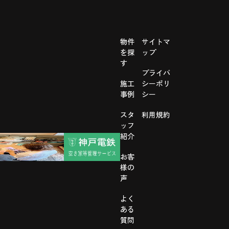
物件
サイトマ
を探
ップ
す
プライバ
施工
シーポリ
事例
シー
スタ
利用規約
ッフ
紹介
お客
様の
声
よく
ある
質問