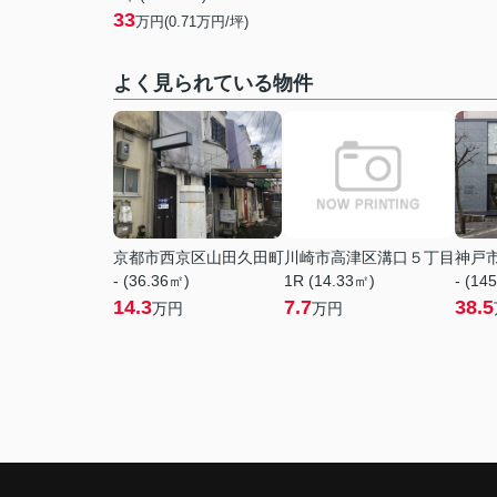
33
万円(
0.71
万円/坪)
よく見られている物件
京都市西京区山田久田町
川崎市高津区溝口５丁目
神戸
- (36.36㎡)
1R (14.33㎡)
- (14
14.3
7.7
38.5
万円
万円