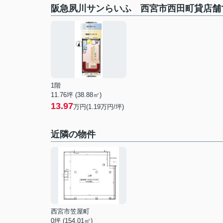
阪急夙川サンらいふ 西宮市西田町貸店舗
1階
11.76坪 (38.88㎡)
13.97
万円(1.19万円/坪)
近隣の物件
西宮市笠屋町
0坪 (154.01㎡)