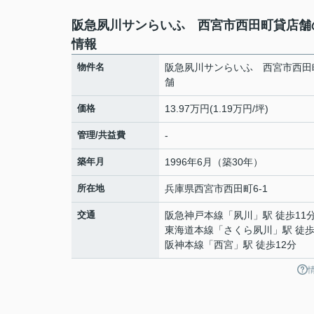
阪急夙川サンらいふ 西宮市西田町貸店舗
情報
物件名
阪急夙川サンらいふ 西宮市西田
舗
価格
13.97万円(1.19万円/坪)
管理/共益費
-
築年月
1996年6月（築30年）
所在地
兵庫県
西宮市
西田町
6-1
交通
阪急神戸本線
「
夙川
」駅 徒歩11
東海道本線
「
さくら夙川
」駅 徒歩
阪神本線
「
西宮
」駅 徒歩12分