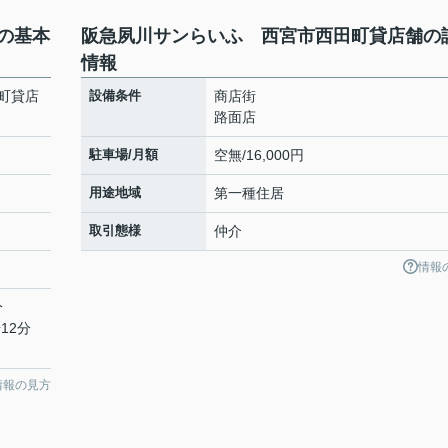
の基本
阪急夙川サンらいふ 西宮市西田町貸店舗の
情報
町貸店
設備条件
商店街
路面店
駐車場/月額
空無/16,000円
用途地域
第一種住居
取引態様
仲介
情報
分
12分
情報の見方