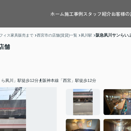
ホーム
施工事例
スタッフ紹介
お客様の
阪急夙川サンらい
フィス家具販売まで
西宮市の店舗(賃貸)一覧
夙川駅
店舗
ら夙川」駅徒歩12分
阪神本線「西宮」駅徒歩12分