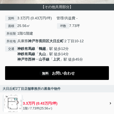
【その他共用部分】
3.3万円 (0.43万円/坪) 管理/共益費 -
賃料
25.56㎡
7.73坪
面積
坪数
1階/1階建
所在階
兵庫県
神戸市長田区
大日丘町
２丁目10-12
所在地
神鉄有馬線
「
鵯越
」駅 徒歩12分
交通
神鉄有馬線
「
丸山
」駅 徒歩14分
神戸市西神・山手線
「
上沢
」駅 徒歩45分
お問い合わせ
無料
大日丘町2丁目店舗事務所の募集中物件
.
3.3万円 (0.43万円/坪)
1階 / 7.73坪(25.56㎡)