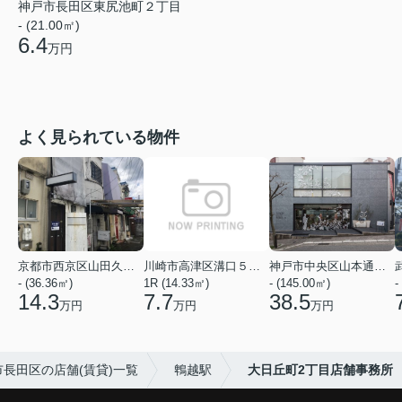
神戸市長田区東尻池町２丁目
- (21.00㎡)
6.4
万円
よく見られている物件
京都市西京区山田久田町
川崎市高津区溝口５丁目
神戸市中央区山本通２丁目
- (36.36㎡)
1R (14.33㎡)
- (145.00㎡)
-
14.3
7.7
38.5
万円
万円
万円
市長田区の店舗(賃貸)一覧
鵯越駅
大日丘町2丁目店舗事務所