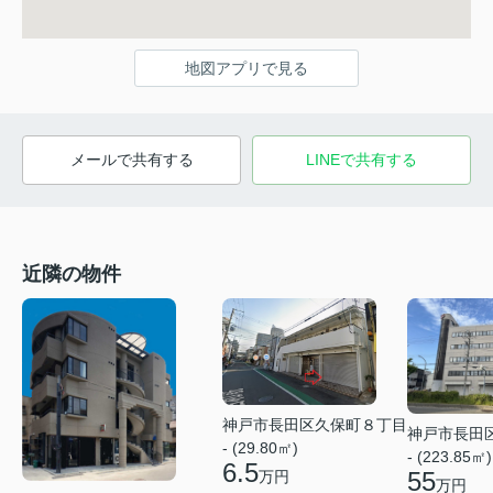
地図アプリで見る
メールで共有する
LINEで共有する
近隣の物件
神戸市長田区久保町８丁目
神戸市長田
- (29.80㎡)
- (223.85㎡)
6.5
55
万円
万円