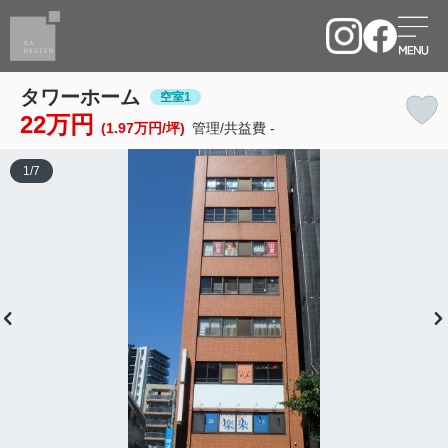
タワーホーム
空室1
22万円
(1.97万円/坪)
管理/共益費 -
1
/
7