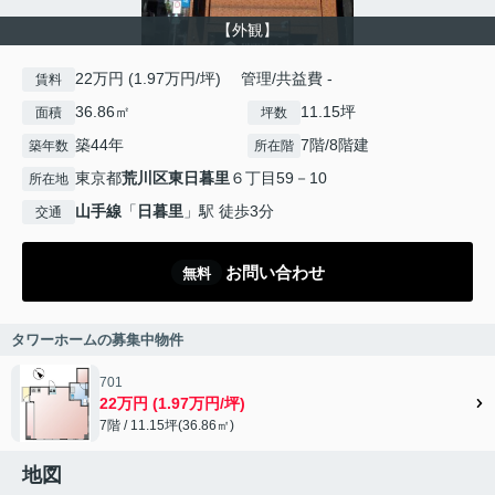
【外観】
22万円 (1.97万円/坪) 管理/共益費 -
賃料
36.86㎡
11.15坪
面積
坪数
築44年
7階/8階建
築年数
所在階
東京都
荒川区
東日暮里
６丁目59－10
所在地
山手線
「
日暮里
」駅 徒歩3分
交通
お問い合わせ
無料
タワーホームの募集中物件
701
22万円 (1.97万円/坪)
7階 / 11.15坪(36.86㎡)
地図