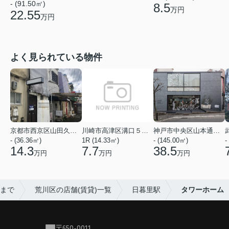
- (91.50㎡)
8.5
万円
22.55
万円
よく見られている物件
京都市西京区山田久田町
川崎市高津区溝口５丁目
神戸市中央区山本通２丁目
- (36.36㎡)
1R (14.33㎡)
- (145.00㎡)
-
14.3
7.7
38.5
万円
万円
万円
売まで
荒川区の店舗(賃貸)一覧
日暮里駅
タワーホーム
〒650-0011