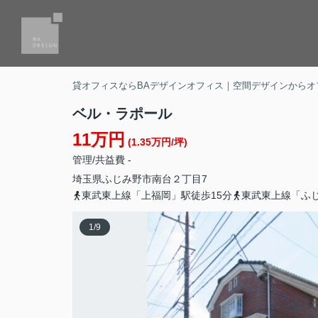
貸オフィスならBAデザインオフィス｜空間デザインからオ
ベル・ラポール
11万円
(1.35万円/坪)
管理/共益費 -
埼玉県
ふじみ野市
南台
２丁目7
東武東上線「上福岡」駅徒歩15分
東武東上線「ふじ
1
/
9