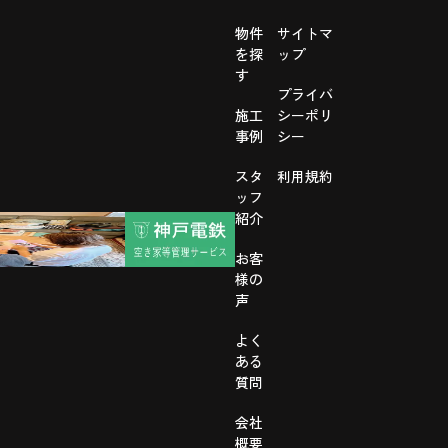
物件
サイトマ
を探
ップ
す
プライバ
施工
シーポリ
事例
シー
スタ
利用規約
ッフ
紹介
お客
様の
声
よく
ある
質問
会社
概要