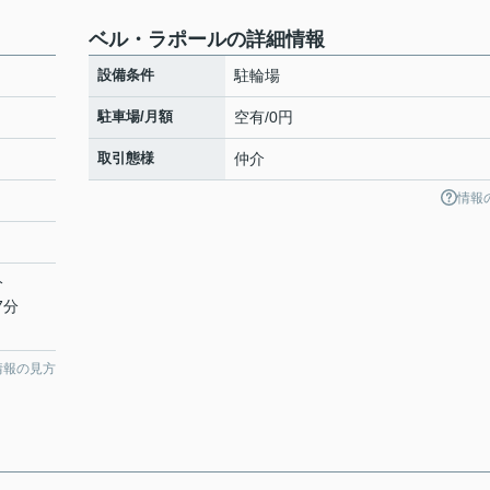
ベル・ラポールの詳細情報
設備条件
駐輪場
駐車場/月額
空有/0円
取引態様
仲介
情報
分
7分
情報の見方