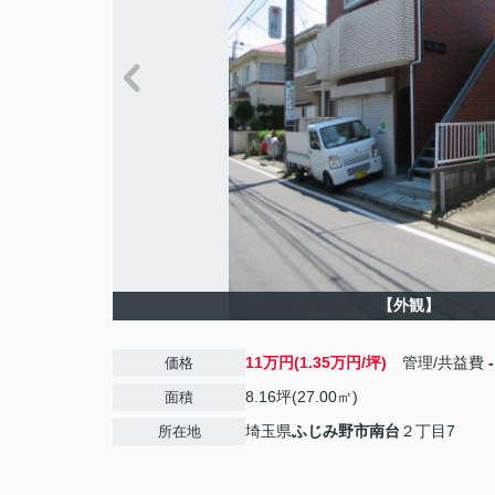
【外観】
11万円(1.35万円/坪)
管理/共益費
-
価格
8.16坪(27.00㎡)
面積
埼玉県
ふじみ野市
南台
２丁目7
所在地