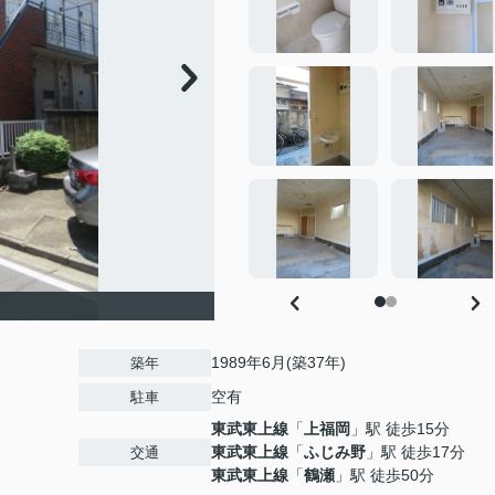
1989年6月(築37年)
築年
空有
駐車
東武東上線
「
上福岡
」駅 徒歩15分
東武東上線
「
ふじみ野
」駅 徒歩17分
交通
東武東上線
「
鶴瀬
」駅 徒歩50分