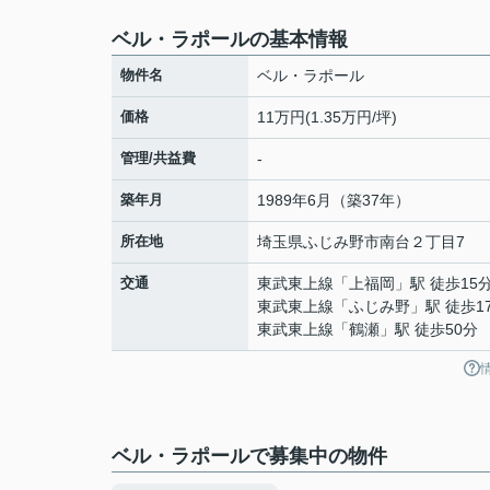
ベル・ラポールの基本情報
物件名
ベル・ラポール
価格
11万円(1.35万円/坪)
管理/共益費
-
築年月
1989年6月（築37年）
所在地
埼玉県
ふじみ野市
南台
２丁目7
交通
東武東上線
「
上福岡
」駅 徒歩15
東武東上線
「
ふじみ野
」駅 徒歩1
東武東上線
「
鶴瀬
」駅 徒歩50分
ベル・ラポールで募集中の物件