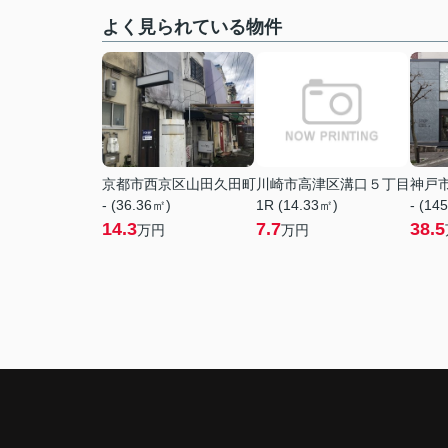
よく見られている物件
京都市西京区山田久田町
川崎市高津区溝口５丁目
神戸
- (36.36㎡)
1R (14.33㎡)
- (14
14.3
7.7
38.5
万円
万円