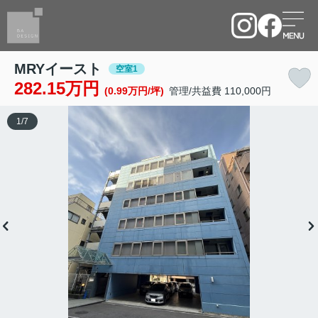
MRYイースト
空室1
282.15万円
(0.99万円/坪)
管理/共益費 110,000円
1
/
7