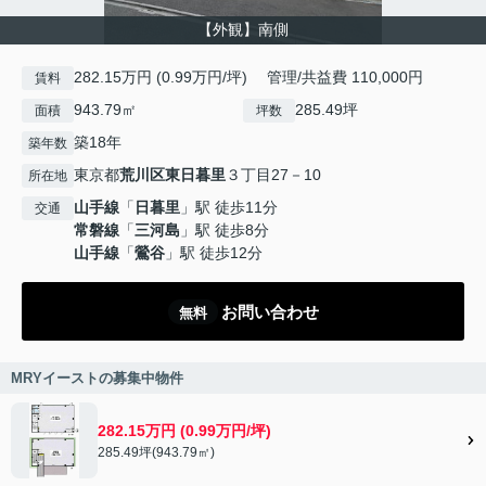
【外観】南側
282.15万円 (0.99万円/坪) 管理/共益費 110,000円
賃料
943.79㎡
285.49坪
面積
坪数
築18年
築年数
東京都
荒川区
東日暮里
３丁目27－10
所在地
山手線
「
日暮里
」駅 徒歩11分
交通
常磐線
「
三河島
」駅 徒歩8分
山手線
「
鶯谷
」駅 徒歩12分
お問い合わせ
無料
MRYイーストの募集中物件
282.15万円 (0.99万円/坪)
285.49坪(943.79㎡)