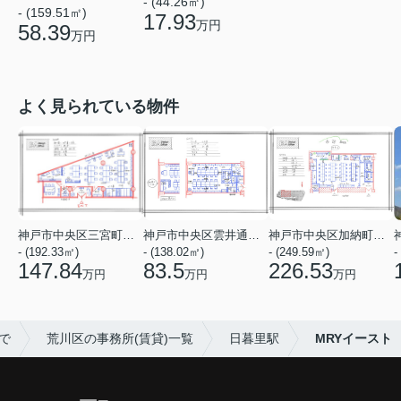
- (44.26㎡)
- (159.51㎡)
17.93
万円
58.39
万円
よく見られている物件
神戸市中央区三宮町１丁目
神戸市中央区雲井通７丁目
神戸市中央区加納町４丁目
- (192.33㎡)
- (138.02㎡)
- (249.59㎡)
-
147.84
83.5
226.53
万円
万円
万円
で
荒川区の事務所(賃貸)一覧
日暮里駅
MRYイースト