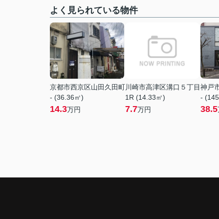
よく見られている物件
京都市西京区山田久田町
川崎市高津区溝口５丁目
神戸
- (36.36㎡)
1R (14.33㎡)
- (14
14.3
7.7
38.5
万円
万円