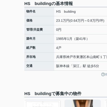
HS buildingの基本情報
物件名
HS building
価格
23.1万円(0.64万円～0.8万円/坪)
管理/共益費
0円
築年月
1985年1月（築41年）
総戸数
4戸
所在地
兵庫県
神戸市東灘区
本山南町
１丁
交通
阪神本線
「
深江
」駅 徒歩5分
HS buildingで募集中の物件