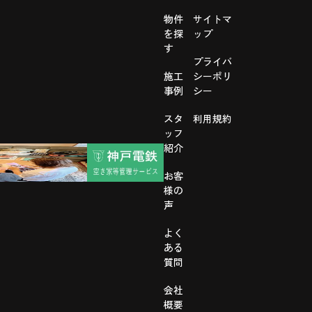
物件
サイトマ
を探
ップ
す
プライバ
施工
シーポリ
事例
シー
スタ
利用規約
ッフ
紹介
お客
様の
声
よく
ある
質問
会社
概要