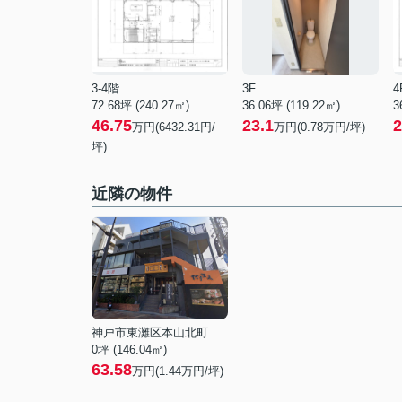
3-4階
3F
4
72.68坪 (240.27㎡)
36.06坪 (119.22㎡)
3
46.75
23.1
2
万円(6432.31円/
万円(0.78万円/坪)
坪)
近隣の物件
神戸市東灘区本山北町３丁目
0坪 (146.04㎡)
63.58
万円(
1.44
万円/坪)