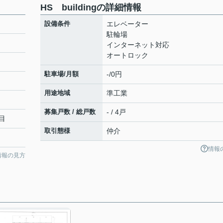
HS buildingの詳細情報
設備条件
エレベーター
駐輪場
インターネット対応
オートロック
駐車場/月額
-/0円
用途地域
準工業
募集戸数 / 総戸数
- / 4戸
目
取引態様
仲介
情報
情報の見方