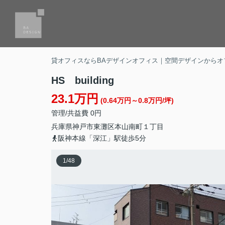
貸オフィスならBAデザインオフィス｜空間デザインからオ
HS building
23.1万円
(0.64万円～0.8万円/坪)
管理/共益費 0円
兵庫県
神戸市東灘区
本山南町
１丁目
阪神本線「深江」駅徒歩5分
1
/
48