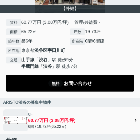
【外観】
60.77万円 (3.08万円/坪) 管理/共益費 -
賃料
65.22㎡
19.73坪
面積
坪数
築6年
6階/6階建
築年数
所在階
東京都
渋谷区
宇田川町
所在地
山手線
「
渋谷
」駅 徒歩9分
交通
半蔵門線
「
渋谷
」駅 徒歩7分
お問い合わせ
無料
ARISTO渋谷の募集中物件
6F
60.77万円 (3.08万円/坪)
6階 / 19.73坪(65.22㎡)