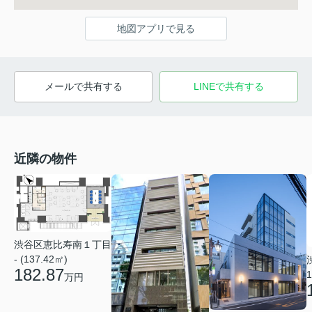
地図アプリで見る
メールで共有する
LINEで共有する
近隣の物件
渋谷区恵比寿南１丁目
- (137.42㎡)
182.87
1
万円