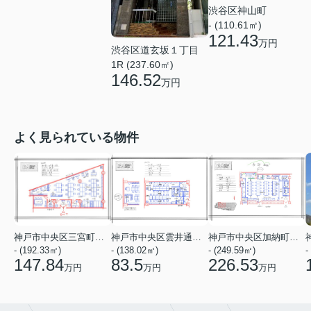
渋谷区神山町
- (110.61㎡)
121.43
万円
渋谷区道玄坂１丁目
1R (237.60㎡)
146.52
万円
よく見られている物件
神戸市中央区三宮町１丁目
神戸市中央区雲井通７丁目
神戸市中央区加納町４丁目
- (192.33㎡)
- (138.02㎡)
- (249.59㎡)
-
147.84
83.5
226.53
万円
万円
万円