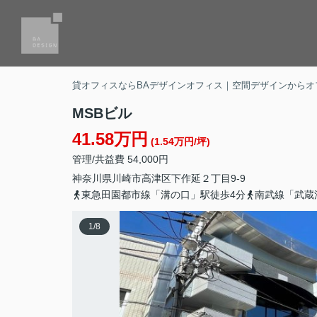
貸オフィスならBAデザインオフィス｜空間デザインからオ
MSBビル
41.58万円
(1.54万円/坪)
管理/共益費 54,000円
神奈川県
川崎市高津区
下作延
２丁目9‐9
東急田園都市線「溝の口」駅徒歩4分
南武線「武蔵
1
/
8