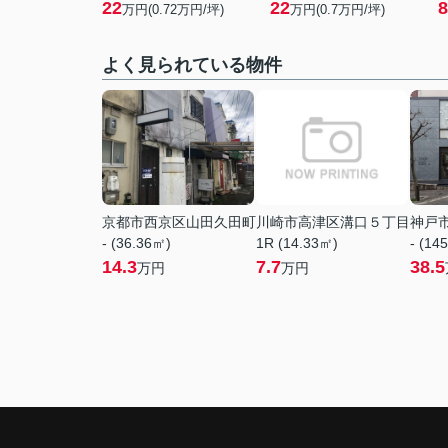
22
22
8
万円(
0.72
万円/坪)
万円(
0.7
万円/坪)
よく見られている物件
京都市西京区山田久田町
川崎市高津区溝口５丁目
神戸
- (36.36㎡)
1R (14.33㎡)
- (14
14.3
7.7
38.5
万円
万円