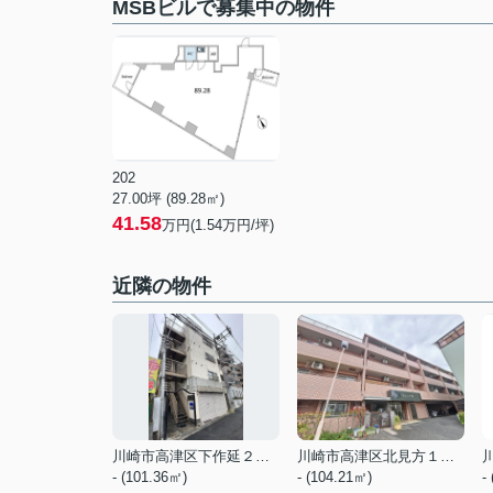
MSBビルで募集中の物件
202
27.00坪 (89.28㎡)
41.58
万円(1.54万円/坪)
近隣の物件
川崎市高津区下作延２丁目
川崎市高津区北見方１丁目
- (101.36㎡)
- (104.21㎡)
-