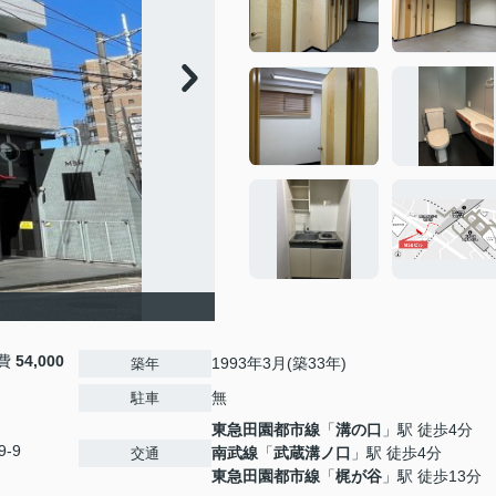
費
54,000
1993年3月(築33年)
築年
無
駐車
東急田園都市線
「
溝の口
」駅 徒歩4分
‐9
南武線
「
武蔵溝ノ口
」駅 徒歩4分
交通
東急田園都市線
「
梶が谷
」駅 徒歩13分