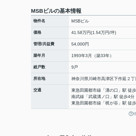
MSBビルの基本情報
物件名
MSBビル
価格
41.58万円(1.54万円/坪)
管理/共益費
54,000円
築年月
1993年3月（築33年）
総戸数
9戸
所在地
神奈川県
川崎市高津区
下作延
２丁
交通
東急田園都市線
「
溝の口
」駅 徒歩
南武線
「
武蔵溝ノ口
」駅 徒歩4分
東急田園都市線
「
梶が谷
」駅 徒歩