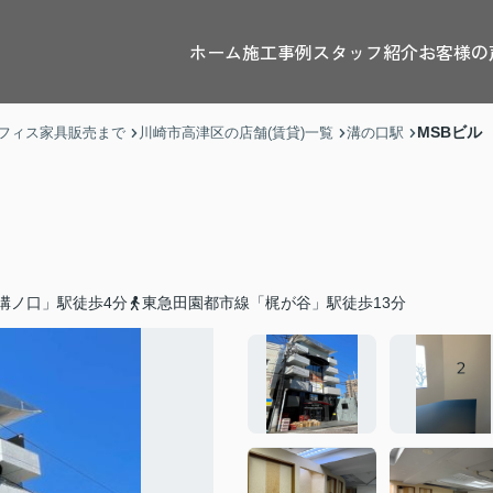
ホーム
施工事例
スタッフ紹介
お客様の
MSBビル
フィス家具販売まで
川崎市高津区の店舗(賃貸)一覧
溝の口駅
溝ノ口」駅徒歩4分
東急田園都市線「梶が谷」駅徒歩13分