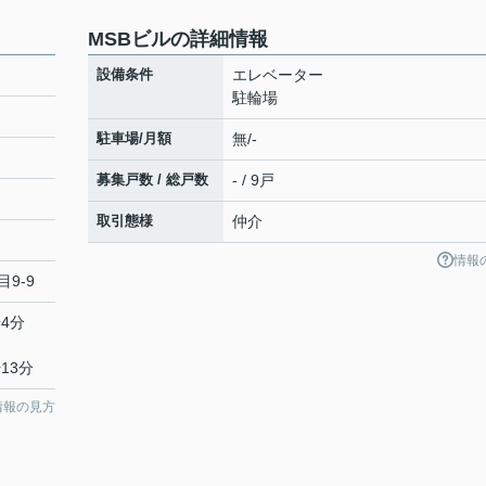
MSBビルの詳細情報
設備条件
エレベーター
駐輪場
駐車場/月額
無/-
募集戸数 / 総戸数
- / 9戸
取引態様
仲介
情報
目9‐9
4分
13分
情報の見方