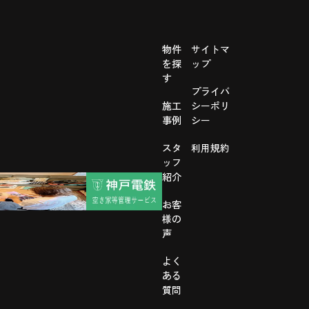
物件
サイトマ
を探
ップ
す
プライバ
施工
シーポリ
事例
シー
スタ
利用規約
ッフ
紹介
お客
様の
声
よく
ある
質問