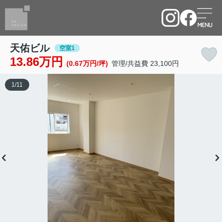
天佑ビル
空室1
13.86万円
(0.67万円/坪)
管理/共益費 23,100円
1
/
11