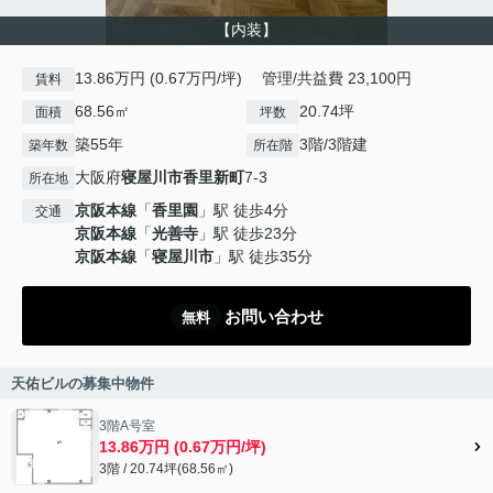
【内装】
13.86万円 (0.67万円/坪) 管理/共益費 23,100円
賃料
68.56㎡
20.74坪
面積
坪数
築55年
3階/3階建
築年数
所在階
大阪府
寝屋川市
香里新町
7-3
所在地
京阪本線
「
香里園
」駅 徒歩4分
交通
京阪本線
「
光善寺
」駅 徒歩23分
京阪本線
「
寝屋川市
」駅 徒歩35分
お問い合わせ
無料
天佑ビルの募集中物件
3階A号室
13.86万円 (0.67万円/坪)
3階 / 20.74坪(68.56㎡)