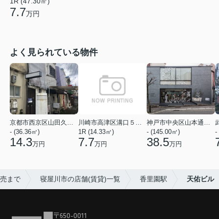
1R (47.30㎡)
7.7
万円
よく見られている物件
京都市西京区山田久田町
川崎市高津区溝口５丁目
神戸市中央区山本通２丁目
- (36.36㎡)
1R (14.33㎡)
- (145.00㎡)
-
14.3
7.7
38.5
万円
万円
万円
販売まで
寝屋川市の店舗(賃貸)一覧
香里園駅
天佑ビル
〒650-0011