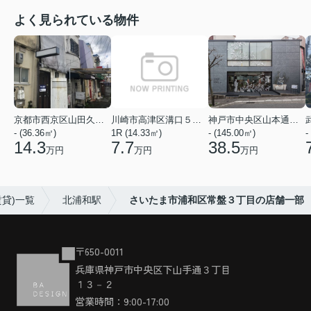
よく見られている物件
京都市西京区山田久田町
川崎市高津区溝口５丁目
神戸市中央区山本通２丁目
- (36.36㎡)
1R (14.33㎡)
- (145.00㎡)
-
14.3
7.7
38.5
万円
万円
万円
貸)一覧
北浦和駅
さいたま市浦和区常盤３丁目の店舗一部
〒650-0011
兵庫県神戸市中央区下山手通３丁目
１３－２
営業時間：9:00-17:00