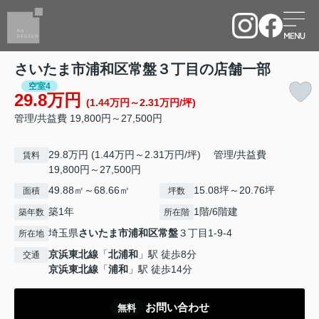
さいたま市浦和区常盤３丁目の店舗一部
空室4
29.8万円
(1.44万円～2.31万円/坪)
管理/共益費 19,800円～27,500円
29.8万円 (1.44万円～2.31万円/坪) 管理/共益費
賃料
19,800円～27,500円
49.88㎡～68.66㎡
15.08坪～20.76坪
面積
坪数
築1年
1階/6階建
築年数
所在階
埼玉県
さいたま市浦和区
常盤
３丁目1-9-4
所在地
京浜東北線
「
北浦和
」駅 徒歩8分
交通
京浜東北線
「
浦和
」駅 徒歩14分
お問い合わせ
無料