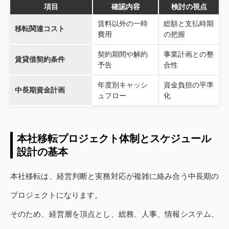
項目
確認内容
検討の視点
賃料以外の一時
総額と支払時期
移転関連コスト
費用
の把握
契約期間や解約
事業計画との整
賃貸借契約条件
予告
合性
年度別キャッシ
資金負担の平準
中長期資金計画
ュフロー
化
本社移転プロジェクト体制とスケジュール
設計の基本
本社移転は、経営判断と実務対応が複雑に絡み合う中長期の
プロジェクトになります。
そのため、経営層を頂点とし、総務、人事、情報システム、