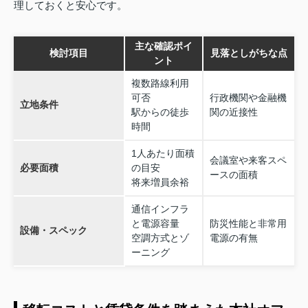
理しておくと安心です。
主な確認ポイ
検討項目
見落としがちな点
ント
複数路線利用
可否
行政機関や金融機
立地条件
駅からの徒歩
関の近接性
時間
1人あたり面積
会議室や来客スペ
必要面積
の目安
ースの面積
将来増員余裕
通信インフラ
と電源容量
防災性能と非常用
設備・スペック
空調方式とゾ
電源の有無
ーニング