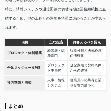
特に、情報システムや通信回線の切替時期は業務継続性に直
結するため、他の工程との調整を慎重に進めることが求めら
れます。
項目
主な担当
押さえるべき要点
経営層・総
役割分担と決裁経路
プロジェクト体制構築
務部門
の明確化
プロジェク
登記期限と契約条件
全体スケジュール設計
ト事務局
からの逆算
人事・情報
従業員への共有と業
社内準備と周知
システム
務影響の最小化
まとめ