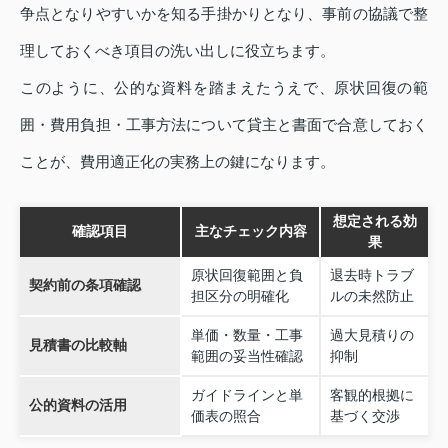
争点となりやすいかを知る手掛かりとなり、事前の協議で整
理しておくべき項目の洗い出しに役立ちます。
このように、公的な資料を踏まえたうえで、原状回復の範
囲・費用負担・工事方法について貸主と書面で合意しておく
ことが、費用適正化の実務上の鍵になります。
想定される効
確認項目
主なチェック内容
果
原状回復範囲と負
退去時トラブ
契約前の条項確認
担区分の明確化
ルの未然防止
単価・数量・工事
過大見積りの
見積書の比較軸
範囲の妥当性確認
抑制
ガイドラインと単
客観的根拠に
公的資料の活用
価表の照合
基づく交渉