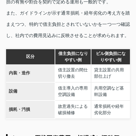
担の有無や割合を契約で定める運用も一般的です。
また、ガイドラインが示す通常損耗・経年劣化の考え方を踏
まえつつ、特約で借主負担とされていないかを一つ一つ確認
し、社内での費用見込みに反映させることが求められます。
借主負担になり
ビル側負担にな
区分
やすい例
りやすい例
借主設置の間仕
貸主設置の共用
内装・造作
切り撤去
部仕上げ
借主導入の専用
共用空調など基
設備
空調設備
幹設備
故意過失による
通常損耗や経年
損耗・汚損
破損補修
劣化部分