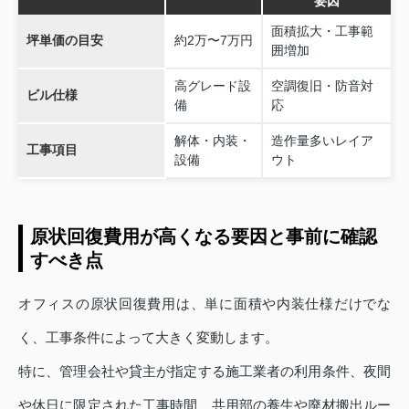
要因
面積拡大・工事範
坪単価の目安
約2万〜7万円
囲増加
高グレード設
空調復旧・防音対
ビル仕様
備
応
解体・内装・
造作量多いレイア
工事項目
設備
ウト
原状回復費用が高くなる要因と事前に確認
すべき点
オフィスの原状回復費用は、単に面積や内装仕様だけでな
く、工事条件によって大きく変動します。
特に、管理会社や貸主が指定する施工業者の利用条件、夜間
や休日に限定された工事時間、共用部の養生や廃材搬出ルー