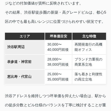
ジなどの付加価値が賃料に反映されています。
その結果、渋谷駅徒歩圏の新築・高グレードビルは、都心5
区の中でも最も高いレンジに位置づけられやすい状況です。
エリア
坪単価目安
主な特徴
30,000〜
再開発進行の高機
渋谷駅周辺
40,000円前後
能オフィス
28,000〜
ブランド力重視の
表参道・神宮前
38,000円前後
商業系立地
25,000〜
落ち着きと利便性
恵比寿・代官山
35,000円前後
の両立立地
渋谷アドレスを維持しつつ坪単価を抑えたい場合は、駅から
の徒歩分数とビル仕様のバランスを丁寧に検討することが重