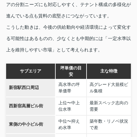
アの分割ニーズにも対応しやすく、テナント構成の多様化が
進んでいる点も賃料の底堅さにつながっています。
こうした動きは、今後の供給動向や経済環境によって変化す
る可能性はあるものの、少なくとも中期的には「一定水準以
上を維持しやすい市場」として考えられます。
坪単価の目
サブエリア
主な特徴
安
高水準の坪
高グレード大規模ビ
新宿駅西口周辺
単価帯
ル集積
上位〜中上
最新スペック志向の
西新宿高層ビル街
位水準
需要
中位〜抑え
築年数・リノベ状況
東側の中小ビル街
め水準
で差