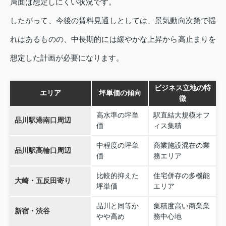
局面は想定しにくい状況です。
したがって、今後の賃料見通しとしては、景気動向次第で揺
れはあるものの、中長期的には緩やかな上昇から高止まりを
想定した計画が必要になります。
ビジネス立地の特
エリア
坪単価の傾向
徴
高水準の坪単
駅直結大規模オフ
品川駅港南口周辺
価
ィス集積
中程度の坪単
商業施設混在の業
品川駅高輪口周辺
価
務エリア
比較的抑えた
住宅併存の多機能
大崎・五反田寄り
坪単価
エリア
品川と同等か
集積度高い商業業
新宿・渋谷
やや高め
務中心地