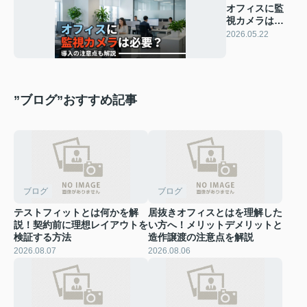
オフィスに監
視カメラは必
要？導入の注
2026.05.22
意点も解説
”ブログ”おすすめ記事
ブログ
ブログ
テストフィットとは何かを解
居抜きオフィスとはを理解した
説！契約前に理想レイアウトを
い方へ！メリットデメリットと
検証する方法
造作譲渡の注意点を解説
2026.08.07
2026.08.06