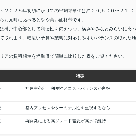
～２０２５年初頭にかけての平均坪単価は約２０,５００〜２１,０
らも元町に比べるとやや高い価格帯です。
は神戸中心部として利便性を備えつつ、横浜やみなとみらいに比
て取れます。幅広い予算や業態に対応しやすいバランスの取れた
リアの賃料相場を坪単価で簡単に比較した表をご覧ください。
特徴
円
神戸中心部、利便性とコストバランスが良好
円
都内アクセスやターミナル性を重視するなら
円
再開発による高グレード需要が高水準維持