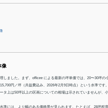
徴
体像
ました。まず、officee による最新の坪単価では、20〜30坪の
で15,700円／坪（共益費込み、2026年2月9日時点）という水準です
ータ上は50坪以上の区画についての相場は示されていませんが、
水準には、より幅のある価格帯が見られます。たとえば、28坪程