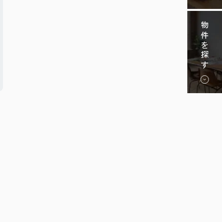
物件を探す
用
、
ま