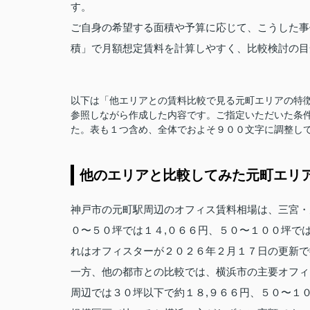
す。
ご自身の希望する面積や予算に応じて、こうした事
積」で月額想定賃料を計算しやすく、比較検討の目
以下は「他エリアとの賃料比較で見る元町エリアの特徴
参照しながら作成した内容です。ご指定いただいた条
た。表も１つ含め、全体でおよそ９００文字に調整し
他のエリアと比較してみた元町エリ
神戸市の元町駅周辺のオフィス賃料相場は、三宮・
０〜５０坪では１４,０６６円、５０〜１００坪で
れはオフィスターが２０２６年２月１７日の更新で
一方、他の都市との比較では、横浜市の主要オフィ
周辺では３０坪以下で約１８,９６６円、５０〜１