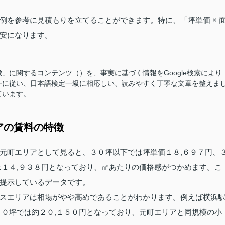
例を参考に見積もりを立てることができます。特に、「坪単価 × 
安になります。
」に関するコンテンツ（）を、事実に基づく情報をGoogle検索により
件に従い、日本語検定一級に相応しい、読みやすく丁寧な文章を整えま
ています。
アの賃料の特徴
元町エリアとして見ると、３０坪以下では坪単価１８,６９７円、
は１４,９３８円となっており、㎡あたりの価格感がつかめます。こ
提示しているデータです。
スエリアは相場がやや高めであることがわかります。例えば横浜
００坪では約２０,１５０円となっており、元町エリアと同規模の小