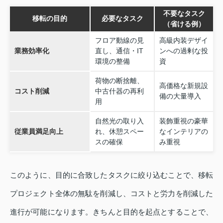
不要なタスク
移転の目的
必要なタスク
（省ける例）
フロア動線の見
高級内装デザイ
業務効率化
直し、通信・IT
ンへの過剰な投
環境の整備
資
荷物の断捨離、
高価格な新規設
コスト削減
中古什器の再利
備の大量導入
用
自然光の取り入
装飾重視の豪華
従業員満足向上
れ、休憩スペー
なインテリアの
スの確保
み重視
このように、目的に合致したタスクに絞り込むことで、移転
プロジェクト全体の無駄を削減し、コストと労力を削減した
進行が可能になります。きちんと目的を起点とすることで、