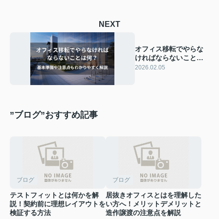
NEXT
オフィス移転でやらな
ければならないことは
何？基本準備や注意点
2026.02.05
もわかりやすく解説
”ブログ”おすすめ記事
ブログ
ブログ
テストフィットとは何かを解
居抜きオフィスとはを理解した
説！契約前に理想レイアウトを
い方へ！メリットデメリットと
検証する方法
造作譲渡の注意点を解説