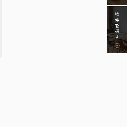
物件を探す
移
い