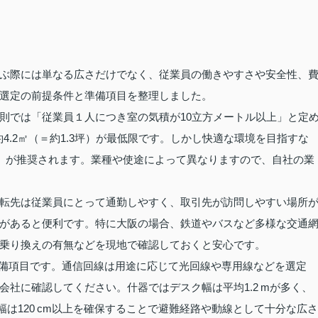
ぶ際には単なる広さだけでなく、従業員の働きやすさや安全性、
選定の前提条件と準備項目を整理しました。
則では「従業員１人につき室の気積が10立方メートル以上」と定
約4.2㎡（＝約1.3坪）が最低限です。しかし快適な環境を目指すな
坪」が推奨されます。業種や使途によって異なりますので、自社の業
転先は従業員にとって通勤しやすく、取引先が訪問しやすい場所
があると便利です。特に大阪の場合、鉄道やバスなど多様な交通
乗り換えの有無などを現地で確認しておくと安心です。
準備項目です。通信回線は用途に応じて光回線や専用線などを選定
社に確認してください。什器ではデスク幅は平均1.2 mが多く、
路幅は120 cm以上を確保することで避難経路や動線として十分な広さ