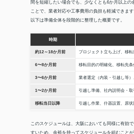
間を短縮したい場合でも、少なくとも6か月以上の
ことで、業者対応や工事費用の負担も軽減できます
以下は準備全体を段階的に整理した概要です。
時期
約12～18か月前
プロジェクト立ち上げ、移転
6〜8か月前
移転目的の明確化、移転先条
3〜6か月前
業者選定（内装・引越し等）
1〜2か月前
引越し準備、社内説明会・取
移転当日以降
引越し作業、什器設置、原状
このスケジュールは、大阪においても同様に有効で
すいため、余裕を持ってスケジュールを組むことが