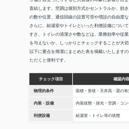
直結します。空調は個別方式かセントラルか、効き
の数や位置、通信回線の設置可否や増設の自由度な
さらに、給湯室やトイレといった利便設備について
すさ、トイレの清潔さや数などは、業務効率や従業
を与えないか、しっかりとチェックすることが大切
以下に要点を簡潔にまとめた表を掲載いたしますの
ただくと便利です。
チェック項目
確認内
物理的条件
面積・形状・天井高・梁の有
内装・設備
内装状態・採光・空調・コン
利便設備
給湯室・トイレ等の状態