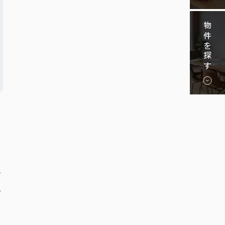
物件を探す
で
記
内