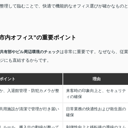
整理して臨むことで、快適で機能的なオフィス選びが確かなもの
市内オフィス”の重要ポイント
は非常に重要です。なぜなら、従
共有部やビル周辺環境のチェック
ジにも直結するからです。
ポイント
理由
か、入退館管理・防犯カメラが整
来客時の印象向上と、セキュリテ
ィの確保
共用施設が清潔で管理が行き届い
日常業務の快適性および衛生面の
確保
しルール、搬入出の動線が整って
利便性向上と移転後の導線のスム