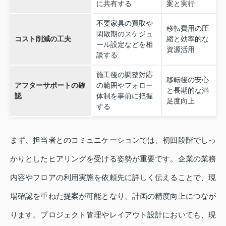
に共有する
案と実行
不要家具の買取や
移転費用の圧
閑散期のスケジュ
コスト削減の工夫
縮と効率的な
ール設定などを相
資源活用
談する
施工後の調整対応
移転後の安心
アフターサポートの確
の範囲やフォロー
と長期的な満
認
体制を事前に把握
足度向上
する
まず、担当者とのコミュニケーションでは、初回段階でしっ
かりとしたヒアリングを受ける姿勢が重要です。企業の業務
内容やフロアの利用実態を依頼先に詳しく伝えることで、現
場確認を重ねた提案が可能となり、計画の精度向上につなが
ります。プロジェクト管理やレイアウト設計においても、現