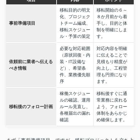
移転目的の明文
移転開始の６～
化、プロジェク
８か月前から着
事前準備項目
トチーム編成、
手し、目的と体
移転スケジュー
制を明確にしま
ル・予算の策定
す。
必要な対応範囲
対応内容を明確
（原状回復・内
に伝えることで
依頼前に業者へ伝える
装・IT設備な
見積もり精度が
べき情報
ど）、希望条
向上し、工程管
件、業務優先順
理も円滑になり
序
ます。
稼働スケジュー
移転後すぐに通
ルの確認、運用
常業務に戻れる
移転後のフォロー計画
ルール見直し、
よう、フォロー
各種届出の漏れ
体制をあらかじ
確認
め確保します。