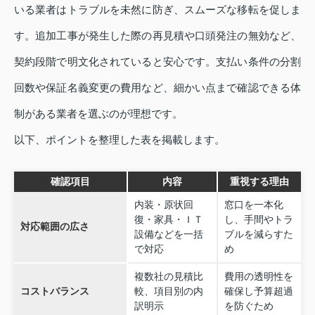
いる業者はトラブルを未然に防ぎ、スムーズな移転を促しま
す。追加工事が発生した際の再見積や口頭発注の無効など、
契約段階で明文化されていると安心です。支払い条件の分割
回数や保証名義変更の費用など、細かい点まで確認できる体
制がある業者を選ぶのが理想です。
以下、ポイントを整理した表を掲載します。
確認項目
内容
重視する理由
内装・原状回
窓口を一本化
復・家具・ＩＴ
し、手間やトラ
対応範囲の広さ
設備などを一括
ブルを減らすた
で対応
め
複数社の見積比
費用の透明性を
コストバランス
較、項目別の内
確保し予算超過
訳明示
を防ぐため