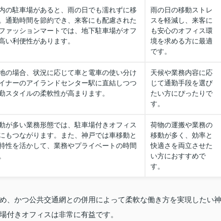
内の駐車場があると、雨の日でも濡れずに移
雨の日の移動ストレ
。通勤時間を節約でき、来客にも配慮された
スを軽減し、来客に
ファッションマートでは、地下駐車場がオフ
も安心のオフィス環
高い利便性があります。
境を求める方に最適
です。
地の場合、状況に応じて車と電車の使い分け
天候や業務内容に応
イナーのアイランドセンター駅に直結しつつ
じて通勤手段を選び
勤スタイルの柔軟性が高まります。
たい方にぴったりで
す。
動が多い業務形態では、駐車場付きオフィス
荷物の運搬や業務の
にもつながります。また、神戸では車移動と
移動が多く、効率と
特性を活かして、業務やプライベートの時間
快適さを両立させた
。
い方におすすめで
す。
め、かつ公共交通網との併用によって柔軟な働き方を実現したい
場付きオフィスは非常に有益です。