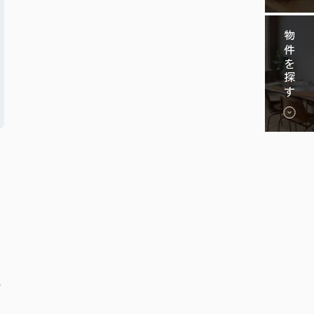
物件を探す
は
の
ひ