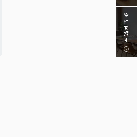
物件を探す
る
必
安