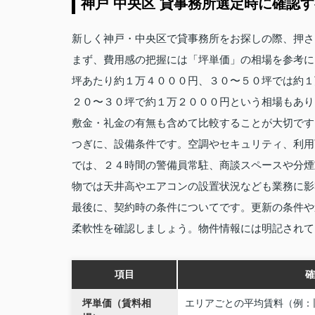
神戸 中央区 貸事務所選定時に確認
新しく神戸・中央区で貸事務所をお探しの際、押さ
まず、費用感の把握には「坪単価」の相場を参考に
坪あたり約１万４０００円、３０〜５０坪では約１
２０〜３０坪で約１万２０００円という相場もあり
敷金・礼金の有無も含めて比較することが大切です
つぎに、設備条件です。空調やセキュリティ、利用
では、２４時間の警備員常駐、商談スペースや分煙
物では天井高やエアコンの設置状況なども業務に影
最後に、契約時の条件についてです。更新の条件や
柔軟性を確認しましょう。物件情報には明記されて
項目
確
坪単価（賃料相
エリアごとの平均賃料（例：旧