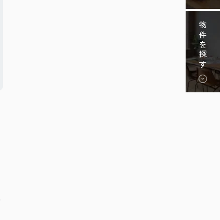
物件を探す
相
、
料
進