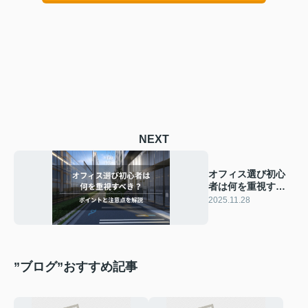
NEXT
オフィス選び初心
者は何を重視すべ
き？ポイントと注
2025.11.28
意点を解説
”ブログ”おすすめ記事