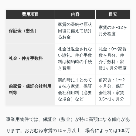
費用項目
内容
目安
家賃の滞納や原状
家賃の3〜12ヶ
保証金（敷金）
回復に備えて預け
月分程度
るお金
礼金は返金されな
礼金：0〜家賃
い謝礼、仲介手数
数ヶ月分、仲
礼金・仲介手数料
料は契約時の手続
介手数料：家
き費用
賃1ヶ月分程度
契約時にまとめて
前家賃：1〜2
前家賃・保証会社利用
支払う家賃、保証
ヶ月分、保証
料等
会社利用料（必要
会社料：家賃
な場合）など
0.5〜1ヶ月分
事業用物件では、保証金（敷金）が特に高額になる傾向があ
ります。おおむね家賃の10ヶ月以上、場合によっては100万