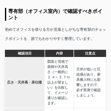
専有部（オフィス室内）で確認すべきポイ
ント
初めてオフィスを借りる方が見落としがちな専有部のチェッ
クポイントを、誰でもわかりやすく整理しています。
確認項目
内容
注意点
図面と現地で
面積や天井高
天井が低いと圧
さ（一般的に
迫感があり、家
２.４～２.７ｍ
具搬入時にも影
広さ・天井高・床仕様
以上が望まし
響しますので、
い）を比較し
必ず実測で確認
て、イメージ
しましょう。
通りか確認し
ます。