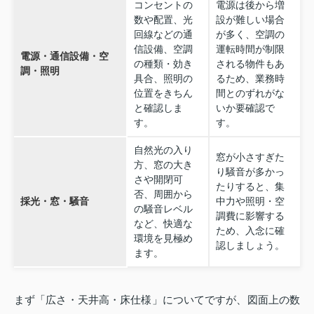
コンセントの
電源は後から増
数や配置、光
設が難しい場合
回線などの通
が多く、空調の
信設備、空調
運転時間が制限
電源・通信設備・空
の種類・効き
される物件もあ
調・照明
具合、照明の
るため、業務時
位置をきちん
間とのずれがな
と確認しま
いか要確認で
す。
す。
自然光の入り
窓が小さすぎた
方、窓の大き
り騒音が多かっ
さや開閉可
たりすると、集
否、周囲から
採光・窓・騒音
中力や照明・空
の騒音レベル
調費に影響する
など、快適な
ため、入念に確
環境を見極め
認しましょう。
ます。
まず「広さ・天井高・床仕様」についてですが、図面上の数