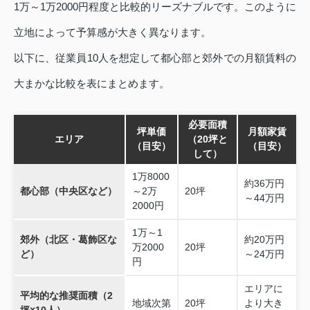
1万～1万2000円程度と比較的リーズナブルです。このように
立地によって予算感が大きく異なります。
以下に、従業員10人を想定して都心部と郊外での月額賃料の
大まかな比較を表にまとめます。
必要面積
坪単価
月額家賃
エリア
（20坪と
（目安）
（目安）
して）
1万8000
約36万円
都心部（中央区など）
～2万
20坪
～44万円
2000円
1万～1
郊外（北区・葛飾区な
約20万円
万2000
20坪
ど）
～24万円
円
エリアに
平均的な推奨面積（2
地域次第
20坪
より大き
坪×10人）