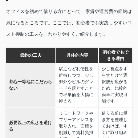
オフィスを初めて借りる方にとって、家賃や運営費の節約は
気になるところです。ここでは、初心者でも実践しやすいコ
スト抑制の工夫を、わかりやすくご紹介します。
初心者でもで
節約の工夫
具体的内容
きる理由
駅近など利便性を
少し視点をず
維持しつつ、少し
らすだけで選
都心一等地にこだわら
郊外やビルのグレ
択肢が広がる
ない
ードを落とすこと
ため、比較的
で坪単価を大幅に
簡単に実現可
抑える
能です
リモートワークや
借りる前に働
フリーアドレスを
き方を整理し
必要以上の広さを避け
取り入れ、面積を
ておけば、す
る
削減して賃料負担
ぐに取り組め