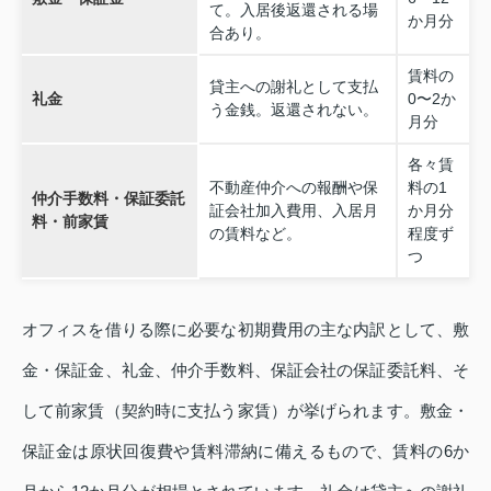
て。入居後返還される場
か月分
合あり。
賃料の
貸主への謝礼として支払
礼金
0〜2か
う金銭。返還されない。
月分
各々賃
不動産仲介への報酬や保
料の1
仲介手数料・保証委託
証会社加入費用、入居月
か月分
料・前家賃
の賃料など。
程度ず
つ
オフィスを借りる際に必要な初期費用の主な内訳として、敷
金・保証金、礼金、仲介手数料、保証会社の保証委託料、そ
して前家賃（契約時に支払う家賃）が挙げられます。敷金・
保証金は原状回復費や賃料滞納に備えるもので、賃料の6か