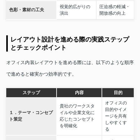
視覚的広がりの
圧迫感の軽減・
色彩・素材の工夫
演出
開放感の向上
レイアウト設計を進める際の実践ステップ
とチェックポイント
オフィス内装レイアウトを進める際には、以下のような順序
で進めると確実かつ効率的です。
ステップ
内容
目的
オフィスの
貴社のワークスタ
目的やイメ
１．テーマ・コンセプ
イルや企業文化に
ージを共有
ト策定
応じたコンセプト
しやすくす
を明確化
る