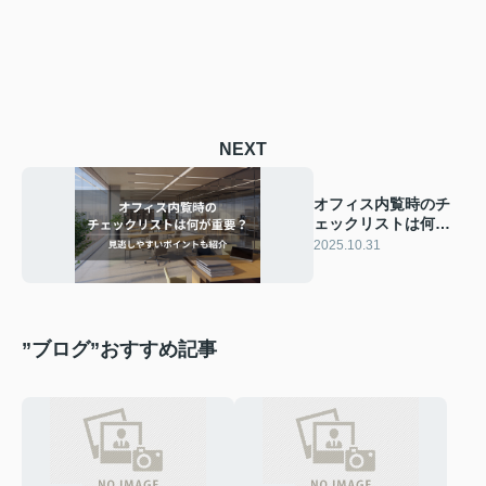
NEXT
オフィス内覧時のチ
ェックリストは何が
重要？見逃しやすい
2025.10.31
ポイントも紹介
”ブログ”おすすめ記事