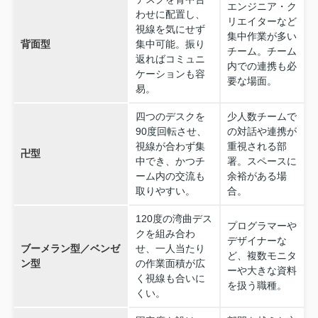
エンジニア・ク
わせに配置し、
リエイターなど
視線を気にせず
集中作業が多い
背面型
集中可能。振り
チーム。チーム
返ればコミュニ
内での連携も必
ケーションも容
要な場面。
易。
四つのデスクを
少人数チームで
90度回転させ、
の対話や連携が
視線が合わず集
重視される部
卍型
中でき、かつチ
署。スペースに
ーム内の交流も
余裕がある場
取りやすい。
合。
120度の湾曲デス
プログラマーや
クを組み合わ
デザイナーな
ブーメラン型／ベンゼ
せ、一人当たり
ど、複数モニタ
ン型
の作業面積が広
ーや大きな資料
く視線も合いに
を扱う職種。
くい。