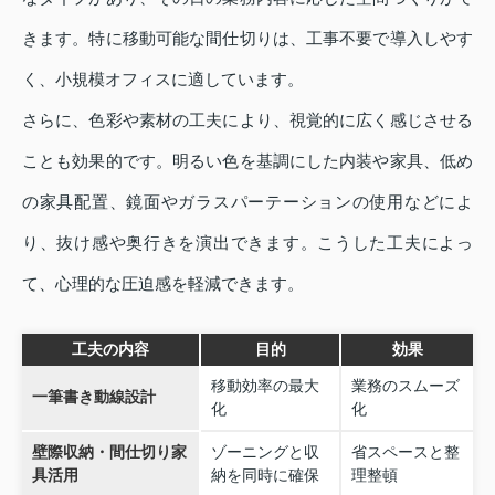
きます。特に移動可能な間仕切りは、工事不要で導入しやす
く、小規模オフィスに適しています。
さらに、色彩や素材の工夫により、視覚的に広く感じさせる
ことも効果的です。明るい色を基調にした内装や家具、低め
の家具配置、鏡面やガラスパーテーションの使用などによ
り、抜け感や奥行きを演出できます。こうした工夫によっ
て、心理的な圧迫感を軽減できます。
工夫の内容
目的
効果
移動効率の最大
業務のスムーズ
一筆書き動線設計
化
化
壁際収納・間仕切り家
ゾーニングと収
省スペースと整
具活用
納を同時に確保
理整頓