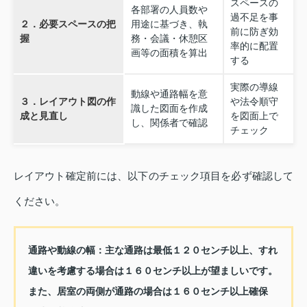
スペースの
各部署の人員数や
過不足を事
２．必要スペースの把
用途に基づき、執
前に防ぎ効
握
務・会議・休憩区
率的に配置
画等の面積を算出
する
実際の導線
動線や通路幅を意
３．レイアウト図の作
や法令順守
識した図面を作成
成と見直し
を図面上で
し、関係者で確認
チェック
レイアウト確定前には、以下のチェック項目を必ず確認して
ください。
通路や動線の幅：主な通路は最低１２０センチ以上、すれ
違いを考慮する場合は１６０センチ以上が望ましいです。
また、居室の両側が通路の場合は１６０センチ以上確保