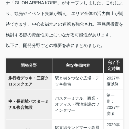
ナ「GLION ARENA KOBE」がオープンしました。これによ
り、観光やイベント実績が増え、エリア全体の活力向上が期
待できます。中心市街地との連携も強化され、事務所投資を
検討する際の資産性向上につながる可能性があります。
以下に、開発分野ごとの概要を表にまとめました。
完了予
開発分野
主な整備内容
定時期
歩行者デッキ・三宮ク
駅と街をつなぐ広場・デ
2027年
ロススクエア
ッキ整備
度以降
第一
バスターミナル、商業・
中・長距離バスターミ
期：
オフィス・宿泊施設のツ
ナル複合施設
2027年
インタワー
度頃
2029年
駅直結ランドマーク高層