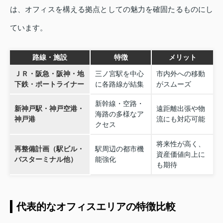
は、オフィスを構える拠点としての魅力を確固たるものにし
ています。
路線・施設
特徴
メリット
ＪＲ・阪急・阪神・地
三ノ宮駅を中心
市内外への移動
下鉄・ポートライナー
に各路線が結集
がスムーズ
新幹線・空路・
新神戸駅・神戸空港・
遠距離出張や物
海路の多様なア
神戸港
流にも対応可能
クセス
将来性が高く、
再整備計画（駅ビル・
駅周辺の都市機
資産価値向上に
バスターミナル他）
能強化
も期待
代表的なオフィスエリアの特徴比較