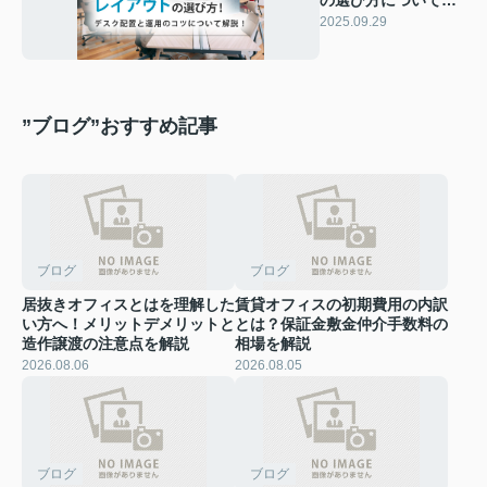
デスク配置と運用の
2025.09.29
コツも解説
”ブログ”おすすめ記事
ブログ
ブログ
居抜きオフィスとはを理解した
賃貸オフィスの初期費用の内訳
い方へ！メリットデメリットと
とは？保証金敷金仲介手数料の
造作譲渡の注意点を解説
相場を解説
2026.08.06
2026.08.05
ブログ
ブログ