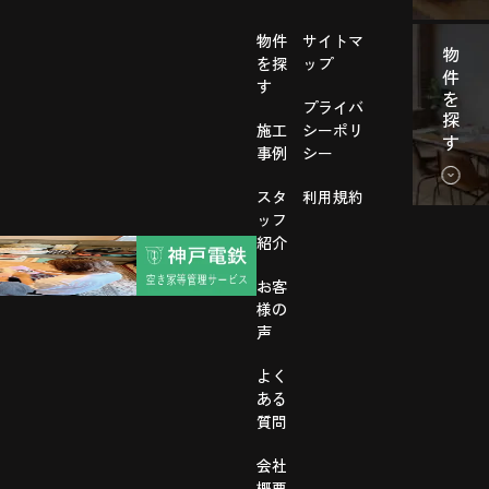
物件
サイトマ
物件を探す
を探
ップ
す
プライバ
施工
シーポリ
事例
シー
スタ
利用規約
ッフ
紹介
お客
様の
声
よく
ある
質問
会社
概要