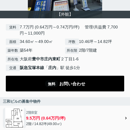
【外観】
7.7万円 (0.64万円～0.74万円/坪) 管理/共益費 7,700
賃料
円～11,000円
34.60㎡～49.00㎡
10.46坪～14.82坪
面積
坪数
築54年
2階/7階建
築年数
所在階
大阪府
豊中市
庄内東町
２丁目1-6
所在地
阪急宝塚本線
「
庄内
」駅 徒歩1分
交通
お問い合わせ
無料
三和ビルの募集中物件
2階B室
9.5万円 (0.64万円/坪)
2階 / 14.82坪(49.00㎡)