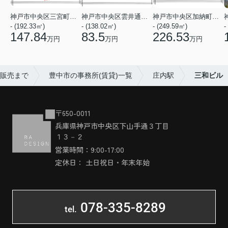
神戸市中央区三宮町１丁目
神戸市中央区雲井通７丁目
神戸市中央区加納町４丁目
- (192.33㎡)
- (138.02㎡)
- (249.59㎡)
-
147.84
83.5
226.53
万円
万円
万円
具販売まで
豊中市の事務所(賃貸)一覧
庄内駅
三和ビル
〒650-0011
兵庫県神戸市中央区下山手通３丁目
１３－２
営業時間：9:00-17:00
定休日： 土日祝日・年末年始
078-335-8289
tel.