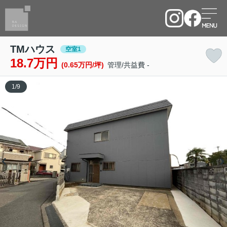
TMハウス
空室1
18.7万円
(0.65万円/坪)
管理/共益費 -
1
/
9