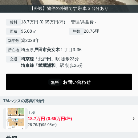
【外観】物件の外観です 駐車３台分あり
18.7万円 (0.65万円/坪) 管理/共益費 -
賃料
95.08㎡
28.76坪
面積
坪数
築2028年
築年数
埼玉県
戸田市
美女木
１丁目3-36
所在地
埼京線
「
北戸田
」駅 徒歩23分
交通
埼京線
「
武蔵浦和
」駅 徒歩25分
お問い合わせ
無料
TMハウスの募集中物件
１棟
18.7万円 (0.65万円/坪)
28.76坪(95.08㎡)