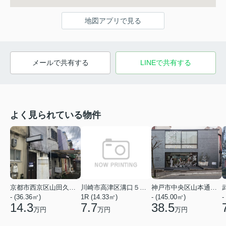
地図アプリで見る
メールで共有する
LINEで共有する
よく見られている物件
京都市西京区山田久田町
川崎市高津区溝口５丁目
神戸市中央区山本通２丁目
- (36.36㎡)
1R (14.33㎡)
- (145.00㎡)
-
14.3
7.7
38.5
万円
万円
万円