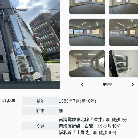
費
11,000
1986年7月(築40年)
築年
無
駐車
南海電鉄泉北線
「
深井
」駅 徒歩2分
南海高野線
「
白鷺
」駅 徒歩40分
交通
阪和線
「
上野芝
」駅 徒歩38分