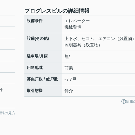
プログレスビルの詳細情報
設備条件
エレベーター
機械警備
設備(その他)
上下水、セコム、エアコン（残置物
照明器具（残置物）
駐車場/月額
無/-
用途地域
商業
募集戸数 / 総戸数
- / 7戸
分
取引態様
仲介
情報
情報の見方