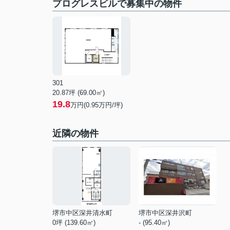
プログレスビルで募集中の物件
301
20.87坪 (69.00㎡)
19.8
万円(0.95万円/坪)
近隣の物件
堺市中区深井清水町
堺市中区深井沢町
0坪 (139.60㎡)
- (95.40㎡)