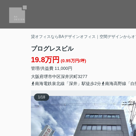
貸オフィスならBAデザインオフィス｜空間デザインからオ
プログレスビル
19.8万円
(0.95万円/坪)
管理/共益費 11,000円
大阪府
堺市中区
深井沢町
3277
南海電鉄泉北線「深井」駅徒歩2分
南海高野線「白
1
/
18