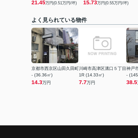
21.45
15.73
万円(
0.51
万円/坪)
万円(
0.55
万円/坪)
よく見られている物件
京都市西京区山田久田町
川崎市高津区溝口５丁目
神戸
- (36.36㎡)
1R (14.33㎡)
- (14
14.3
7.7
38.5
万円
万円