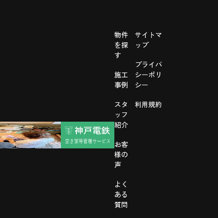
物件
サイトマ
を探
ップ
す
プライバ
施工
シーポリ
事例
シー
スタ
利用規約
ッフ
紹介
お客
様の
声
よく
ある
質問