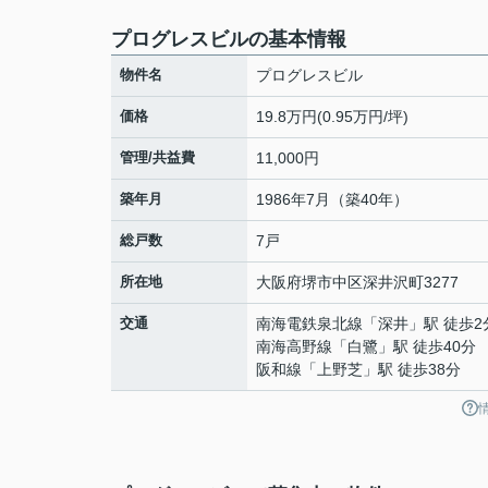
プログレスビルの基本情報
物件名
プログレスビル
価格
19.8万円(0.95万円/坪)
管理/共益費
11,000円
築年月
1986年7月（築40年）
総戸数
7戸
所在地
大阪府
堺市中区
深井沢町
3277
交通
南海電鉄泉北線
「
深井
」駅 徒歩2
南海高野線
「
白鷺
」駅 徒歩40分
阪和線
「
上野芝
」駅 徒歩38分