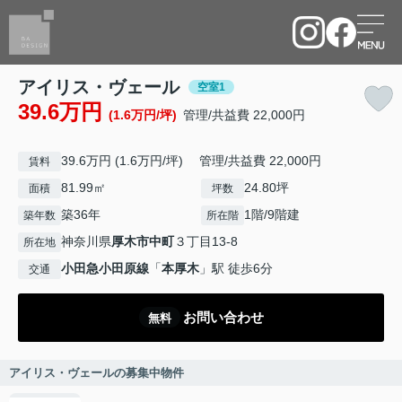
アイリス・ヴェール
空室1
39.6万円
(1.6万円/坪)
管理/共益費 22,000円
39.6万円 (1.6万円/坪) 管理/共益費 22,000円
賃料
81.99㎡
24.80坪
面積
坪数
築36年
1階/9階建
築年数
所在階
神奈川県
厚木市
中町
３丁目13-8
所在地
小田急小田原線
「
本厚木
」駅 徒歩6分
交通
お問い合わせ
無料
アイリス・ヴェールの募集中物件