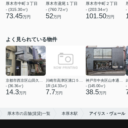
厚木市鳶尾１丁目
厚木市中町３丁目
厚木市中町２丁目
- (760.72㎡)
- (315.30㎡)
- (203.34㎡)
-
52
73.45
101.50
万円
万円
万円
よく見られている物件
京都市西京区山田久田町
川崎市高津区溝口５丁目
神戸市中央区山本通２丁目
- (36.36㎡)
1R (14.33㎡)
- (145.00㎡)
-
14.3
7.7
38.5
万円
万円
万円
厚木市の店舗(賃貸)一覧
本厚木駅
アイリス・ヴェール