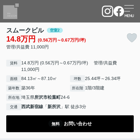
スムークビル
空室2
14.8万円
(0.56万円～0.67万円/坪)
管理/共益費 11,000円
14.8万円 (0.56万円～0.67万円/坪) 管理/共益費
賃料
11,000円
84.13㎡～87.10㎡
25.44坪～26.34坪
面積
坪数
築36年
1階/3階建
築年数
所在階
埼玉県
所沢市
松葉町
24-6
所在地
西武新宿線
「
新所沢
」駅 徒歩3分
交通
お問い合わせ
無料