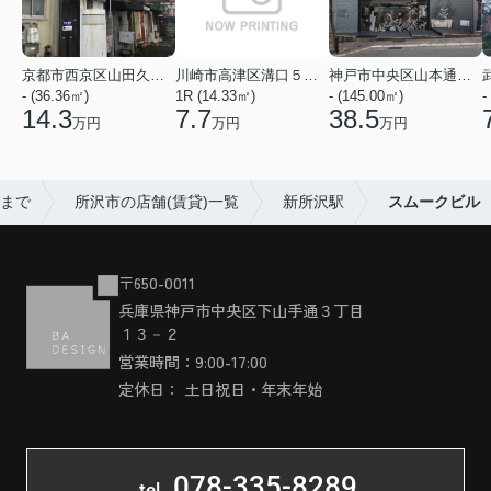
京都市西京区山田久田町
川崎市高津区溝口５丁目
神戸市中央区山本通２丁目
- (36.36㎡)
1R (14.33㎡)
- (145.00㎡)
-
14.3
7.7
38.5
万円
万円
万円
売まで
所沢市の店舗(賃貸)一覧
新所沢駅
スムークビル
〒650-0011
兵庫県神戸市中央区下山手通３丁目
１３－２
営業時間：9:00-17:00
定休日： 土日祝日・年末年始
078-335-8289
tel.